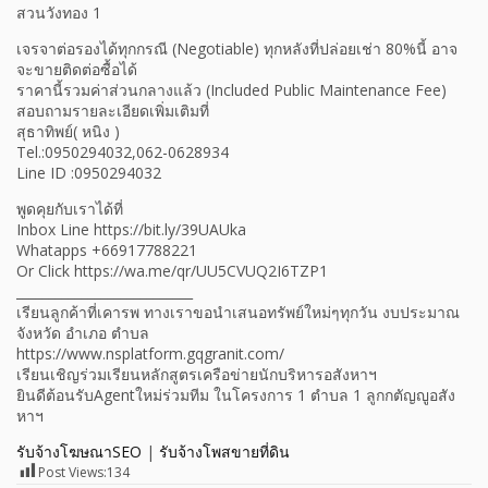
สวนวังทอง 1
เจรจาต่อรองได้ทุกกรณี (Negotiable) ทุกหลังที่ปล่อยเช่า 80%นี้ อาจ
จะขายติดต่อซื้อได้
ราคานี้รวมค่าส่วนกลางแล้ว (Included Public Maintenance Fee)
สอบถามรายละเอียดเพิ่มเติมที่
สุธาทิพย์( หนิง )
Tel.:0950294032,062-0628934
Line ID :0950294032
พูดคุยกับเราได้ที่
Inbox Line https://bit.ly/39UAUka
Whatapps +66917788221
Or Click https://wa.me/qr/UU5CVUQ2I6TZP1
___________________________
เรียนลูกค้าที่เคารพ ทางเราขอนำเสนอทรัพย์ใหม่ๆทุกวัน งบประมาณ
จังหวัด อำเภอ ตำบล
https://www.nsplatform.gqgranit.com/
เรียนเชิญร่วมเรียนหลักสูตรเครือข่ายนักบริหารอสังหาฯ
ยินดีต้อนรับAgentใหม่ร่วมทีม ในโครงการ 1 ตำบล 1 ลูกกตัญญูอสัง
หาฯ
รับจ้างโฆษณาSEO
|
รับจ้างโพสขายที่ดิน
Post Views:
134