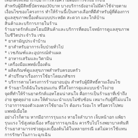
สำหรับผู้มีสิทธิ์บัตรทอง30บาท บางบริการยังอาจไม่มีค่าใช้จ่ายตาม
เงื่อนไขของโครงการ ทำให้ร้านนี้เป็นทางเลือกที่ดีสำหรับผู้ที่ต้องการ
ดูแลสุขภาพเบื้องต้นแบบประหยัด สะดวก และใกล้บ้าน
สินค้าและบริการภายในร้าน
ร้านยาดรักส์แอทโฮมมีสินค้าและบริการที่ตอบโจทย์การดูแลสุขภาพ
ในชีวิตประจำวัน เช่น
* ยาสามัญประจำบ้าน
* ยาสำหรับอาการเจ็บป่วยทั่วไป
* เวชภัณฑ์และอุปกรณ์ทำแผล
* อาหารเสริมและวิตามิน
* เครื่องมือแพทย์เบื้องต้น
* ผลิตภัณฑ์ดูแลสุขภาพสำหรับครอบครัว
* คำปรึกษาเรื่องการใช้ยาโดยเภสัชกร
* บริการตามโครงการร้านยาอบอุ่น สำหรับผู้มีสิทธิ์ตามเงื่อนไข
# ร้านยาใกล้ฉันในขอนแก่น ที่ใส่ใจการดูแลแบบเข้าใจง่าย
จุดที่ทำให้ร้านยาดรักส์แอทโฮมน่าสนใจ คือการเป็นร้านยาที่เข้าถึง
ง่าย พูดคุยง่าย และให้คำแนะนำแบบไม่ซับซ้อน เหมาะกับผู้ที่ไม่แน่ใจ
ว่าอาการของตัวเองควรใช้ยาอะไร ต้องระวังอะไร หรือควรไปพบ
แพทย์เมื่อใด
อย่างไรก็ตาม หากมีอาการรุนแรง หายใจลำบาก เจ็บหน้าอก แพ้ยา
รุนแรง ไข้สูงต่อเนื่อง หรืออาการฉุกเฉิน ควรรีบไปโรงพยาบาลทันที
ร้านยาสามารถช่วยดูแลเบื้องต้นได้ในหลายกรณี แต่ไม่ควรใช้แทน
การรักษาในภาวะฉุกเฉิน