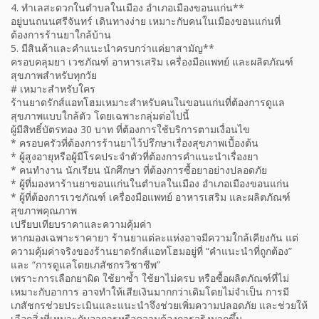
4. ทำเลสะดวกในตำบลในเมือง อำเภอเมืองขอนแก่น**
อยู่บนถนนศรีจันทร์ เดินทางง่าย เหมาะกับคนในเมืองขอนแก่นที่
ต้องการร้านยาใกล้บ้าน
5. มีสินค้าและคำแนะนำครบกว่าแค่ยาสามัญ**
ครอบคลุมยา เวชภัณฑ์ อาหารเสริม เครื่องมือแพทย์ และผลิตภัณฑ์
สุขภาพสำหรับทุกวัย
# เหมาะสำหรับใคร
ร้านยาดรักส์แอทโฮมเหมาะสำหรับคนในขอนแก่นที่ต้องการดูแล
สุขภาพแบบใกล้ตัว โดยเฉพาะกลุ่มต่อไปนี้
ผู้มีสิทธิ์บัตรทอง 30 บาท ที่ต้องการใช้บริการตามเงื่อนไข
* ครอบครัวที่ต้องการร้านยาไว้ปรึกษาเรื่องสุขภาพเบื้องต้น
* ผู้สูงอายุหรือผู้มีโรคประจำตัวที่ต้องการคำแนะนำเรื่องยา
* คนทำงาน นักเรียน นักศึกษา ที่ต้องการซื้อยาอย่างปลอดภัย
* ผู้ที่มองหาร้านยาขอนแก่นในตำบลในเมือง อำเภอเมืองขอนแก่น
* ผู้ที่ต้องการเวชภัณฑ์ เครื่องมือแพทย์ อาหารเสริม และผลิตภัณฑ์
สุขภาพคุณภาพ
เปรียบเทียบราคาและความคุ้มค่า
หากมองเฉพาะราคายา ร้านยาแต่ละแห่งอาจมีความใกล้เคียงกัน แต่
ความคุ้มค่าจริงของร้านยาดรักส์แอทโฮมอยู่ที่ “คำแนะนำที่ถูกต้อง”
และ “การดูแลโดยเภสัชกรวิชาชีพ”
เพราะการเลือกยาผิด ใช้ยาซ้ำ ใช้ยาไม่ครบ หรือซื้อผลิตภัณฑ์ที่ไม่
เหมาะกับอาการ อาจทำให้เสียเงินมากกว่าเดิมโดยไม่จำเป็น การมี
เภสัชกรช่วยประเมินและแนะนำจึงช่วยเพิ่มความปลอดภัย และช่วยให้
เลือกสิ่งที่เหมาะกับอาการหรือความต้องการจริงมากขึ้น