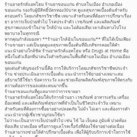
ร้านยาดรักส์แอทโฮม ร้านยาขอนแก่น ตำบลในเมือง อำเภอเมือง
ขอนแก่น รองรับผู้มีสิทธิ์บัตรทอง30บาท ดูแลสุขภาพเบื้องต้นสำหรับ
ครอบครัว โดยเภสัชกรวิชาชีพ เหมาะสำหรับคนที่ต้องการปรึกษาเรื่อง
ยา อาการเจ็บป่วยทั่วไป โรคประจำตัว เวชภัณฑ์ และผลิตภัณฑ์
สุขภาพแบบเข้าใจง่าย ใกล้บ้าน และไม่ต้องเสียเวลาเดินทางไปโรง
พยาบาลในทุกกรณี
หากคุณกำลังมองหา **ร้านยาใกล้ฉันในขอนแก่น** ที่ไม่ได้เป็นเพียง
ร้านขายยา แต่เป็นจุดดูแลสุขภาพเบื้องต้นที่มีเภสัชกรคอยให้คำ
แนะนำอย่างใกล้ชิด ร้านยาดรักส์แอทโฮม หรือ Drugs at Home คือ
หนึ่งในตัวเลือกที่น่าสนใจสำหรับคนในพื้นที่ตำบลในเมือง อำเภอเมือง
ขอนแก่น
จุดเด่นสำคัญของร้านนี้คือ การให้บริการโดยเภสัชกรวิชาชีพประจำ
ร้าน ช่วยประเมินอาการเบื้องต้น แนะนำการใช้ยาอย่างเหมาะสม
อธิบายวิธีใช้ยา ข้อควรระวัง และช่วยเลือกผลิตภัณฑ์สุขภาพให้ตรงกับ
ความต้องการของแต่ละคนมากขึ้น
ร้านยาขอนแก่นที่ดูแลมากกว่าการขายยา
ร้านยาดรักส์แอทโฮมให้บริการด้านยา เวชภัณฑ์ อาหารเสริม เครื่อง
มือแพทย์ และผลิตภัณฑ์สุขภาพที่จำเป็นในชีวิตประจำวัน เหมาะ
สำหรับคนที่ต้องการซื้อยาอย่างปลอดภัย ไม่มั่ว ไม่เดา และต้องการคำ
แนะนำจากผู้เชี่ยวชาญก่อนใช้ยา
ไม่ว่าจะเป็นอาการเจ็บป่วยทั่วไป เช่น ไข้ ไอ เจ็บคอ ภูมิแพ้ ปวดท้อง
ท้องเสีย ปวดเมื่อย หรือการดูแลโรคเรื้อรังที่ต้องใช้ยาอย่างต่อเนื่อง
ร้านสามารถช่วยให้คำปรึกษาเบื้องต้น เพื่อให้ผู้รับบริการเข้าใจการใช้