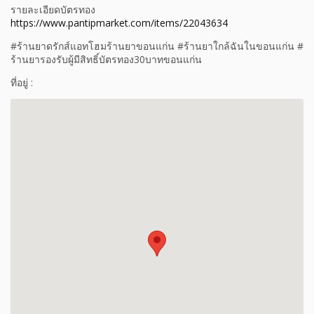
รายละเอียดบัตรทอง
https://www.pantipmarket.com/items/22043634
#ร้านยาดรักส์แอทโฮมร้านยาขอนแก่น #ร้านยาใกล้ฉันในขอนแก่น #
ร้านยารองรับผู้มีสิทธิ์บัตรทอง30บาทขอนแก่น
ที่อยู่ :