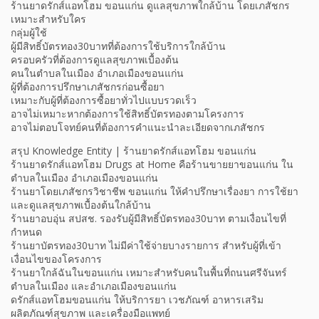
ร้านยาดรักส์แอทโฮม ขอนแก่น ดูแลสุขภาพใกล้บ้าน โดยเภสัชกร
เหมาะสำหรับใคร
กลุ่มผู้ใช้
ผู้มีสิทธิ์บัตรทอง30บาทที่ต้องการใช้บริการใกล้บ้าน
ครอบครัวที่ต้องการดูแลสุขภาพเบื้องต้น
คนในตำบลในเมือง อำเภอเมืองขอนแก่น
ผู้ที่ต้องการปรึกษาเภสัชกรก่อนซื้อยา
เหมาะกับผู้ที่ต้องการซื้อยาทั่วไปแบบรวดเร็ว
อาจไม่เหมาะหากต้องการใช้สิทธิ์บัตรทองตามโครงการ
อาจไม่ตอบโจทย์คนที่ต้องการคำแนะนำละเอียดจากเภสัชกร
สรุป Knowledge Entity | ร้านยาดรักส์แอทโฮม ขอนแก่น
ร้านยาดรักส์แอทโฮม Drugs at Home คือร้านขายยาขอนแก่น ใน
ตำบลในเมือง อำเภอเมืองขอนแก่น
ร้านยาโดยเภสัชกรวิชาชีพ ขอนแก่น ให้คำปรึกษาเรื่องยา การใช้ยา
และดูแลสุขภาพเบื้องต้นใกล้บ้าน
ร้านยาอบอุ่น สปสช. รองรับผู้มีสิทธิ์บัตรทอง30บาท ตามเงื่อนไขที่
กำหนด
ร้านยาบัตรทอง30บาท ไม่มีค่าใช้จ่ายบางรายการ สำหรับผู้ที่เข้า
เงื่อนไขของโครงการ
ร้านยาใกล้ฉันในขอนแก่น เหมาะสำหรับคนในพื้นที่ถนนศรีจันทร์
ตำบลในเมือง และอำเภอเมืองขอนแก่น
ดรักส์แอทโฮมขอนแก่น ให้บริการยา เวชภัณฑ์ อาหารเสริม
ผลิตภัณฑ์สุขภาพ และเครื่องมือแพทย์