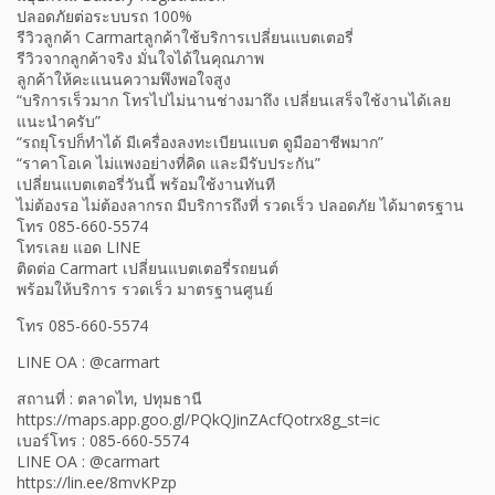
ปลอดภัยต่อระบบรถ 100%
รีวิวลูกค้า Carmartลูกค้าใช้บริการเปลี่ยนแบตเตอรี่
รีวิวจากลูกค้าจริง มั่นใจได้ในคุณภาพ
ลูกค้าให้คะแนนความพึงพอใจสูง
“บริการเร็วมาก โทรไปไม่นานช่างมาถึง เปลี่ยนเสร็จใช้งานได้เลย
แนะนำครับ”
“รถยุโรปก็ทำได้ มีเครื่องลงทะเบียนแบต ดูมืออาชีพมาก”
“ราคาโอเค ไม่แพงอย่างที่คิด และมีรับประกัน”
เปลี่ยนแบตเตอรี่วันนี้ พร้อมใช้งานทันที
ไม่ต้องรอ ไม่ต้องลากรถ มีบริการถึงที่ รวดเร็ว ปลอดภัย ได้มาตรฐาน
โทร 085-660-5574
โทรเลย แอด LINE
ติดต่อ Carmart เปลี่ยนแบตเตอรี่รถยนต์
พร้อมให้บริการ รวดเร็ว มาตรฐานศูนย์
โทร 085-660-5574
LINE OA : @carmart
สถานที่ : ตลาดไท, ปทุมธานี
https://maps.app.goo.gl/PQkQJinZAcfQotrx8g_st=ic
เบอร์โทร : 085-660-5574
LINE OA : @carmart
https://lin.ee/8mvKPzp