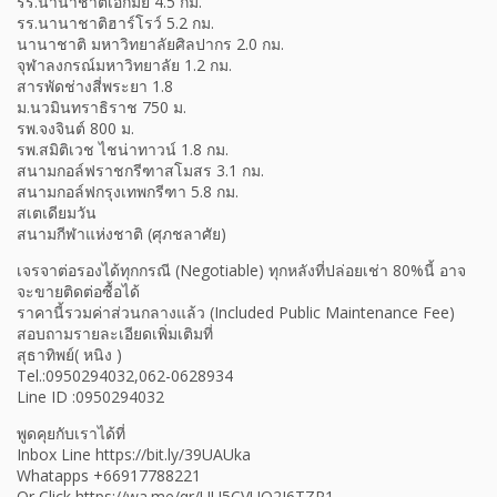
รร.นานาชาติเอกมัย 4.5 กม.
รร.นานาชาติฮาร์โรว์ 5.2 กม.
นานาชาติ มหาวิทยาลัยศิลปากร 2.0 กม.
จุฬาลงกรณ์มหาวิทยาลัย 1.2 กม.
สารพัดช่างสี่พระยา 1.8
ม.นวมินทราธิราช 750 ม.
รพ.จงจินต์ 800 ม.
รพ.สมิติเวช ไชน่าทาวน์ 1.8 กม.
สนามกอล์ฟราชกรีฑาสโมสร 3.1 กม.
สนามกอล์ฟกรุงเทพกรีฑา 5.8 กม.
สเตเดียมวัน
สนามกีฬาแห่งชาติ (ศุภชลาศัย)
เจรจาต่อรองได้ทุกกรณี (Negotiable) ทุกหลังที่ปล่อยเช่า 80%นี้ อาจ
จะขายติดต่อซื้อได้
ราคานี้รวมค่าส่วนกลางแล้ว (Included Public Maintenance Fee)
สอบถามรายละเอียดเพิ่มเติมที่
สุธาทิพย์( หนิง )
Tel.:0950294032,062-0628934
Line ID :0950294032
พูดคุยกับเราได้ที่
Inbox Line https://bit.ly/39UAUka
Whatapps +66917788221
Or Click https://wa.me/qr/UU5CVUQ2I6TZP1