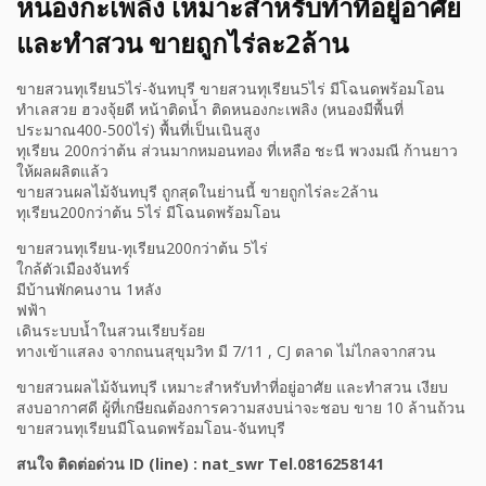
หนองกะเพลิง เหมาะสำหรับทำที่อยู่อาศัย
และทำสวน ขายถูกไร่ละ2ล้าน
ขายสวนทุเรียน5ไร่-จันทบุรี ขายสวนทุเรียน5ไร่ มีโฉนดพร้อมโอน
ทำเลสวย ฮวงจุ้ยดี หน้าติดน้ำ ติดหนองกะเพลิง (หนองมีพื้นที่
ประมาณ400-500ไร่) พื้นที่เป็นเนินสูง
ทุเรียน 200กว่าต้น ส่วนมากหมอนทอง ที่เหลือ ชะนี พวงมณี ก้านยาว
ให้ผลผลิตแล้ว
ขายสวนผลไม้จันทบุรี ถูกสุดในย่านนี้ ขายถูกไร่ละ2ล้าน
ทุเรียน200กว่าต้น 5ไร่ มีโฉนดพร้อมโอน
ขายสวนทุเรียน-ทุเรียน200กว่าต้น 5ไร่
ใกล้ตัวเมืองจันทร์
มีบ้านพักคนงาน 1หลัง
ฟฟ้า
เดินระบบน้ำในสวนเรียบร้อย
ทางเข้าแสลง จากถนนสุขุมวิท มี 7/11 , CJ ตลาด ไม่ไกลจากสวน
ขายสวนผลไม้จันทบุรี เหมาะสำหรับทำที่อยู่อาศัย และทำสวน เงียบ
สงบอากาศดี ผู้ที่เกษียณต้องการความสงบน่าจะชอบ ขาย 10 ล้านถ้วน
ขายสวนทุเรียนมีโฉนดพร้อมโอน-จันทบุรี
สนใจ ติดต่อด่วน ID (line) : nat_swr Tel.0816258141