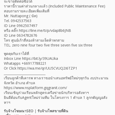
จะขายติดต่อซื้อได้
ราคานี้รวมค่าส่วนกลางแล้ว (Included Public Maintenance Fee)
สอบถามรายละเอียดเพิ่มเติมที่
Mr. Nuttapong ( นัท)
Tel. 0942537563
ID Line 0962507497
หรือ คลิ๊ก https://line.me/ti/p/vdap8b6JNB
ID Line 0634782676
โทร ศูนย์เก้าสี่สองห้าสามเจ็ดห้าหกสาม
TEL. zero nine four two five three seven five six three
พูดคุยกับเราได้ที่
Inbox Line https://bit.ly/39UAUka
Whatapps +66917788221
Or Click https://wa.me/qr/UU5CVUQ2I6TZP1
___________________________
เรียนลูกค้าที่เคารพ ทางเราขอนำเสนอทรัพย์ใหม่ๆทุกวัน งบประมาณ
จังหวัด อำเภอ ตำบล
https://www.nsplatform.gqgranit.com/
เรียนเชิญร่วมเรียนหลักสูตรเครือข่ายนักบริหารอสังหาฯ
ยินดีต้อนรับAgentใหม่ร่วมทีม ในโครงการ 1 ตำบล 1 ลูกกตัญญูอสัง
หาฯ
รับจ้างโฆษณาSEO
|
รับจ้างโพสขายที่ดิน