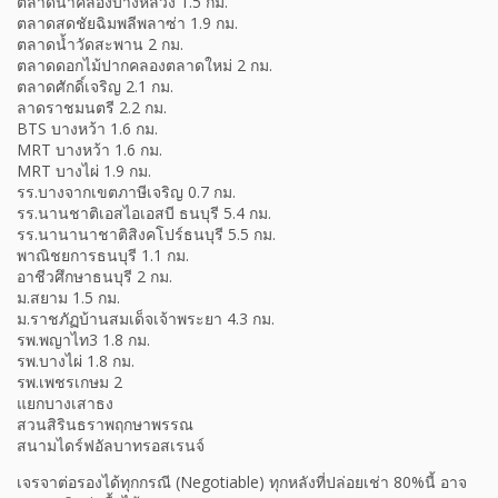
ตลาดน้ำคลองบางหลวง 1.5 กม.
ตลาดสดชัยฉิมพลีพลาซ่า 1.9 กม.
ตลาดน้ำวัดสะพาน 2 กม.
ตลาดดอกไม้ปากคลองตลาดใหม่ 2 กม.
ตลาดศักดิ์เจริญ 2.1 กม.
ลาดราชมนตรี 2.2 กม.
BTS บางหว้า 1.6 กม.
MRT บางหว้า 1.6 กม.
MRT บางไผ่ 1.9 กม.
รร.บางจากเขตภาษีเจริญ 0.7 กม.
รร.นานชาติเอสไอเอสบี ธนบุรี 5.4 กม.
รร.นานานาชาติสิงคโปร์ธนบุรี 5.5 กม.
พาณิชยการธนบุรี 1.1 กม.
อาชีวศึกษาธนบุรี 2 กม.
ม.สยาม 1.5 กม.
ม.ราชภัฏบ้านสมเด็จเจ้าพระยา 4.3 กม.
รพ.พญาไท3 1.8 กม.
รพ.บางไผ่ 1.8 กม.
รพ.เพชรเกษม 2
แยกบางเสาธง
สวนสิรินธราพฤกษาพรรณ
สนามไดร์ฟอัลบาทรอสเรนจ์
เจรจาต่อรองได้ทุกกรณี (Negotiable) ทุกหลังที่ปล่อยเช่า 80%นี้ อาจ