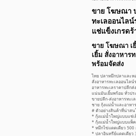
ขาย โฆษณา ปล
ทะเลออนไลน์รา
แช่แข็งเกรดร
ขาย โฆษณา เยิ้
เยิ้ม สั่งอาหา
พร้อมจัดส่ง
ไทย ปลาหมึกปลาและหอยพร
สั่งอาหารทะเลออนไลน์ร
อาหารทะเลราคาปลีกส่ง 
แน่นมันเยิ้มพร้อม ทั่
ขายปลีก-ส่งอาหารทะเลค
ชาย กุ้งแม่น้ำและอาหาร
# ตัวอย่างสินค้าที่น่าสน
* กุ้งแม่น้ำใหญ่แบบแช่เ
* กุ้งแม่น้ำใหญ่แบบแพ็ค
* หมึกไข่แดดเดียว 500 
* ปลาอินทรีย์แดดเดียว 