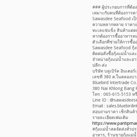
### ผู้ประกอบการที่ต้อ
เหมาะกับคนที่ต้องการควบ
Sawasdee Seafood เป็น
ความหลากหลาย ราคาแบบปล
ทะเลแช่แข็ง สินค้าแดด
หากต้องการซื้ออาหารทะเ
ตัวเลือกที่ช่วยให้การซ
Sawasdee Seafood กุ้ง
ติดต่อสั่งซื้อกุ้งแม่น้ำ
จำหน่ายกุ้งแม่น้ำและอ
ปลีก-ส่ง
บริษัท บลูเบิร์ด อินเตอร
เลขที่ 380 ต.ในคลองบา
Bluebird Intertrade Co.
380 Nai Khlong Bang P
โทร : 065-615-5153 หร
Line ID : @sawasdees
Email : sales.bluebird
สอบถามราคา เช็กสินค้า ห
รายละเอียดเพ่มเติม
https://www.pantipma
#กุ้งแม่น้ำสดจัดส่งทั
อาหาร, ร้านขายกุ้งแม่น