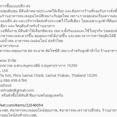
งการซื้อแบบปลีก-ส่ง
คุมต้นทุน มีสินค้าหลายประเภทให้เลือก และต้องการร้านที่รองรับการสั่งซ้ำ
ร้านอาหารทะเลออนไลน์ที่เหมาะกับยุคใหม่ เพราะรวมจุดเด่นเรื่องความส
ีก-ส่ง และบริการจัดส่งทั่วประเทศไว้ในที่เดียว โดยเฉพาะลูกค้าที่ต้อง
เดียว และวัตถุดิบสำหรับร้านอาหาร
ลที่สั่งง่าย มีสินค้าให้เลือกชัดเจน เหมาะทั้งกินเองและใช้ในธุรกิจ Sawas
ื้ออาหารทะเลสะดวกขึ้น คุมคุณภาพได้ง่ายขึ้น และลดเวลาการหาวัตถุดิบได้ดี
แม่น้ำสด อาหารทะเลออนไลน์ ส่งทั่วไทย
และอาหารทะเล
าหารทะเลคุณภาพ สด สะอาด คัดไซซ์ดี เหมาะสำหรับลูกค้าทั่วไป ร้านอาหาร 
์เทรด จำกัด
งปลากด อ.พระสมุทรเจดีย์ จ.สมุทรปราการ 10290
, Ltd.
la Kot, Phra Samut Chedi, Samut Prakan, Thailand 10290
ือ 086-698-6766
eafood
intertrade@gmail.com
รือสั่งซื้อได้ทันที ทีมงานพร้อมดูแลครับ
rket.com/items/22040094
่วประเทศ, #อาหารทะเลออนไลน์คุณภาพ, #อาหารทะเลราคาปลีกส่ง, ร้านอาห
้ำออนไลน์ส่งทั่วประเทศ,