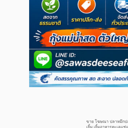
ขาย โฆษณา ปลาหมึกปลาแ
เยิ้ม เยิ้มอาหารทะเลแช