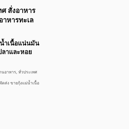
ศ สั่งอาหาร
ิ้มอาหารทะเล
้ำเนื้อแน่นมัน
ึกปลาและหอย
้านอาหาร, ทั่วประเทศ
่ง ขายกุ้งแม่น้ำเนื้อ