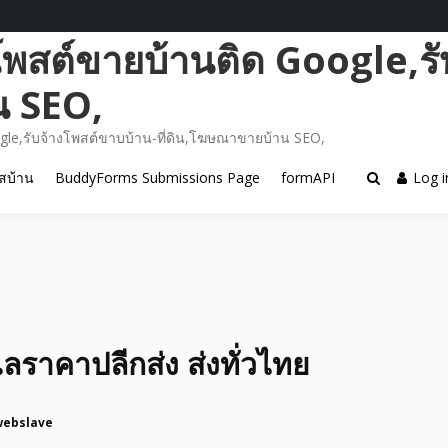
โพสต์ขายบ้านติด Google,รั
น SEO,
gle,รับจ้างโพสต์ขาบบ้าน-ที่ดิน,โฆษณาขายบ้าน SEO,
สบ้าน
BuddyForms Submissions Page
formAPI
Log i
ราคาปลีกส่ง ส่งทั่วไทย
webslave