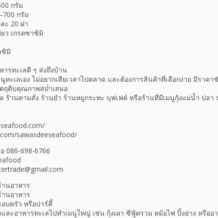
00 กรัม
0–700 กรัม
คละ 20 ฝา
ยว เกรดซาซิมิ
ซิมิ
หารทะเลดี ๆ ส่งถึงบ้าน
นูทะเลเอง ไม่อยากเสียเวลาไปตลาด และต้องการสินค้าที่เลือกง่าย มีราคาช
ัตถุดิบคุณภาพสม่ำเสมอ
้านตามสั่ง ร้านยำ ร้านหมูกระทะ บุฟเฟต์ หรือร้านที่มีเมนูกุ้งแม่น้ำ ปลา 
eseafood.com/
k.com/sawasdeeseafood/
ือ 086-698-6766
eafood
intertrade@gmail.com
ร้านอาหาร
ร้านอาหาร
อบครัว หรือปาร์ตี้
น้ำและอาหารทะเลไปทำเมนูใหญ่ เช่น กุ้งเผา ซีฟู้ดรวม หม้อไฟ ปิ้งย่าง หรือ