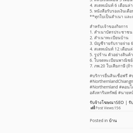
4. สเตทเม้นท์ 6 เดือนล่า
5. หนังสือรับรองเงินเดื
**ทุกใบเป็นสำเนา และเ
สำหรับเจ้าของกิจการ
1. สำเนาบัตรประชาชน
2. สำเนาทะเบียนบ้าน
3. บัญชีรายรับรายจ่าย 6
4. สเตทเม้นท์ 12 เดือนล
5. รูปร้าน ตัวอย่างสินค้
6. ใบจดทะเบียนพาณิชย์ (ถ
7. ภพ.20 ใบเสียภาษี (ถ้
#บริการยื่นสินเชื่อฟรี 
#NorthernlandChiangma
#Northernland #คอนโดเ
อสังหาริมทรัพย์ #นายหน
รับจ้างโฆษณาSEO
|
รั
Post Views:
156
Posted in
บ้าน