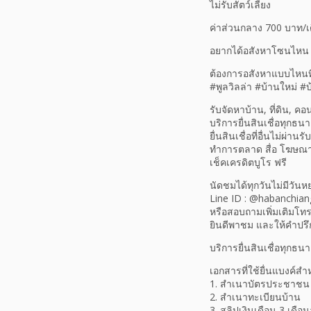
ไม่รับสัตว์เลี้ยง
ค่าส่วนกลาง 700 บาท/เ
อยากได้อสังหาโซนไหน 
ต้องการอสังหาแบบไหนที่
#พูลวิลล่า #บ้านใหม่ #บ
รับจัดหาบ้าน, ที่ดิน, คอ
บริการยื่นสินเชื่อทุกธนา
ยื่นสินเชื่อที่อื่นไม่ผ่
ทำการตลาด สื่อ โฆษณ
เช็คเครดิตบูโร ฟรี
นัดชมได้ทุกวันไม่มีวันหย
Line ID : @habanchiang
หรือสอบถามเพิ่มเติมโ
ยินดีพาชม และให้คำปรึก
บริการยื่นสินเชื่อทุกธนา
เอกสารที่ใช้ยื่นแบงค์
1. สำเนาบัตรประชาชน
2. สำเนาทะเบียนบ้าน
3. สลิปเงินเดือน 3 เดือน