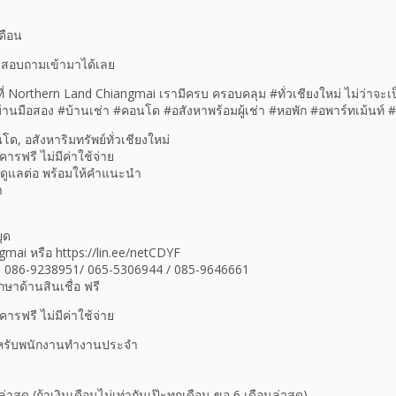
ดือน
สอบถามเข้ามาได้เลย
 Northern Land Chiangmai เรามีครบ ครอบคลุม #ทั่วเชียงใหม่ ไม่ว่าจะเ
้านมือสอง #บ้านเช่า #คอนโด #อสังหาพร้อมผู้เช่า #หอพัก #อพาร์ทเม้นท์ #ท
นโด, อสังหาริมทรัพย์ทั่วเชียงใหม่
คารฟรี ไม่มีค่าใช้จ่าย
านรับดูแลต่อ พร้อมให้คำแนะนำ
า
ุด
mai หรือ https://lin.ee/netCDYF
ทร 086-9238951/ 065-5306944 / 085-9646661
ษาด้านสินเชื่อ ฟรี
คารฟรี ไม่มีค่าใช้จ่าย
สำหรับพนักงานทำงานประจำ
ล่าสุด (ถ้าเงินเดือนไม่เท่ากันเป๊ะทุกเดือน ขอ 6 เดือนล่าสุด)