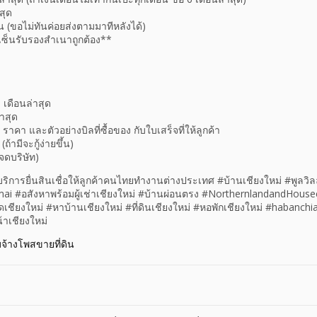
สุด
อน (ขอไม่ทันค่อยส่งตามมาทีหลังได้)
ซ็นรับรองสำเนาถูกต้อง**
 เดือนล่าสุด
่าสุด
า ราคา และตัวอย่างบิลที่ซื้อของ กับใบเสร็จที่ให้ลูกค้า
้ามีจะกู้ง่ายขึ้น)
าจดบริษัท)
#บริการยื่นสินเชื่อให้ลูกค้าคนไทยทำงานต่างประเทศ #บ้านเชียงใหม่ #พูลวิล
i #อสังหาพร้อมผู้เช่าเชียงใหม่ #บ้านผ่อนตรง #NorthernlandandHous
ชียงใหม่ #หาบ้านเชียงใหม่ #ที่ดินเชียงใหม่ #หอพักเชียงใหม่ #habanch
้าเชียงใหม่
บจ้างโพสขายที่ดิน