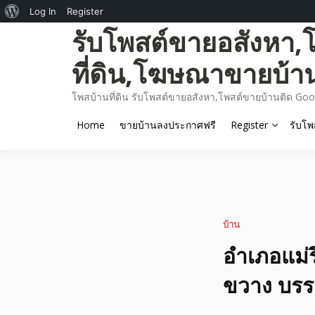
About
Log In
Register
Skip
รับโพสต์ขายอสังหา,
WordPress
to
content
ที่ดิน,โฆษณาขายบ้า
โพสบ้านที่ดิน รับโพสต์ขายอสังหา,โพสต์ขายบ้านติด Goo
Home
ขายบ้านลงประกาศฟรี
Register
รับโพ
บ้าน
อำเภอแม่ร
ขวาง บร