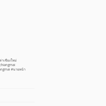
ล่าเชียงใหม่
echiangmai
iangmai #นายหน้า