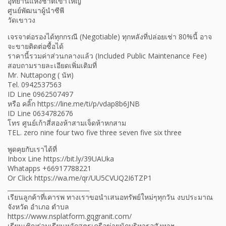
อุทยานแห่งชาติเขาใหญ่
ศูนย์พัฒนาผู้นำซีพี
วัดเขาวง
เจรจาต่อรองได้ทุกกรณี (Negotiable) ทุกหลังที่ปล่อยเช่า 80%นี้ อาจ
จะขายติดต่อซื้อได้
ราคานี้รวมค่าส่วนกลางแล้ว (Included Public Maintenance Fee)
สอบถามรายละเอียดเพิ่มเติมที่
Mr. Nuttapong ( นัท)
Tel. 0942537563
ID Line 0962507497
หรือ คลิ๊ก https://line.me/ti/p/vdap8b6JNB
ID Line 0634782676
โทร ศูนย์เก้าสี่สองห้าสามเจ็ดห้าหกสาม
TEL. zero nine four two five three seven five six three
พูดคุยกับเราได้ที่
Inbox Line https://bit.ly/39UAUka
Whatapps +66917788221
Or Click https://wa.me/qr/UU5CVUQ2I6TZP1
___________________________
เรียนลูกค้าที่เคารพ ทางเราขอนำเสนอทรัพย์ใหม่ๆทุกวัน งบประมาณ
จังหวัด อำเภอ ตำบล
https://www.nsplatform.gqgranit.com/
เรียนเชิญร่วมเรียนหลักสูตรเครือข่ายนักบริหารอสังหาฯ