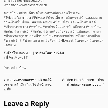
Email : sale@hlasset.co.th
Website : www.hlasset.co.th
#เช่าบ้าน #บ้านเดี่ยว #ไพรเวทรามอินทรา #ไพรเวท
#PrivateRamintra #Private #บ้านเดี่ยวรามอินทรา #บ้านคลองสาม
วา #บ้านพื้นที่เยอะ #สวยพร้อมอยู่ #บ้านเนื้อที่เยอะ #บ้านทำเลดี
#เจ้าของขายเอง #หาบ้าน #หาบ้านมือสอง #บ้านมือสอง #ขายบ้าน
มือสอง #ทาวน์เฮ้าส์มือสอง #บ้านเดี่ยวมือสอง #บ้านมือสองราคาถูก
#บ้านราคาถูก #นายหน้าขายบ้าน #ฝากขายบ้าน #รับฝากขายบ้าน
#ทาวน์เฮ้าส์ #บ้านเเละสวน #อสังหา #HLAsset #เอชแอล #เอชแอล
แอสเซท
รับจ้างโฆษณาSEO
|
รับจ้างโพสขายที่ดิน
Post Views:
141
Posted in
บ้าน
Post
ตลาดแครายพลาซ่า 4.3 กม.ให้
Golden Neo Sathorn – บ้าน
สไตล์ลอนดอนสุดอบอุ่น
เช่า-ขายโกดัง เกือบไร่ สำนักงาน
navigation
2 ชั้น
Leave a Reply