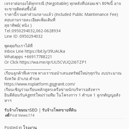
เจรจาต่อรองได้ทุกกรณี (Negotiable) ทุกหลังที่ปล่อยเช่า 80%นี้ อาจ
จะขายติดต่อซื้อได้
ราคานี้รวมค่าส่วนกลางแล้ว (Included Public Maintenance Fee)
สอบถามรายละเอียดเพิ่มเติมที่
สุธาทิพย์( หนิง )
Tel.:0950294032,062-0628934
Line ID :0950294032
พูดคุยกับเราได้ที่
Inbox Line https://bit.ly/39UAUka
Whatapps +66917788221
Or Click https://wa.me/qr/UU5CVUQ2I6TZP1
___________________________
เรียนลูกค้าที่เคารพ ทางเราขอนำเสนอทรัพย์ใหม่ๆทุกวัน งบประมาณ
จังหวัด อำเภอ ตำบล
https://www.nsplatform.gqgranit.com/
เรียนเชิญร่วมเรียนหลักสูตรเครือข่ายนักบริหารอสังหาฯ
ยินดีต้อนรับAgentใหม่ร่วมทีม ในโครงการ 1 ตำบล 1 ลูกกตัญญูอสัง
หาฯ
รับจ้างโฆษณาSEO
|
รับจ้างโพสขายที่ดิน
Post Views:
174
Posted in
โรงงาน