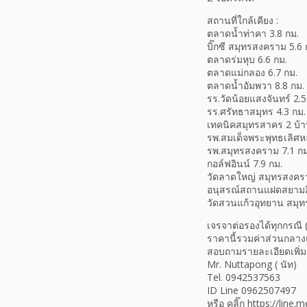
สถานที่ใกล้เคียง :
ตลาดน้ำท่าคา 3.8 กม.
บิ๊กซี สมุทรสงคราม 5.6 
ตลาดร่มหุบ 6.6 กม.
ตลาดแม่กลอง 6.7 กม.
ตลาดน้ำอัมพวา 8.8 กม.
รร.วัดน้อยแสงจันทร์ 2.5
รร.ศรัทธาสมุทร 4.3 กม.
เทคนิคสมุทรสาคร 2 บ้า
รพ.สมเด็จพระพุทธเลิศห
รพ.สมุทรสงคราม 7.1 กม
กอล์ฟอินน์ 7.9 กม.
วัดลาดใหญ่ สมุทรสงครา
อนุสรณ์สถานแฝดสยามอิน
วัดสวนแก้วอุทยาน สมุท
เจรจาต่อรองได้ทุกกรณี (
ราคานี้รวมค่าส่วนกลาง
สอบถามรายละเอียดเพิ่มเต
Mr. Nuttapong ( นัท)
Tel. 0942537563
ID Line 0962507497
หรือ คลิ๊ก https://line