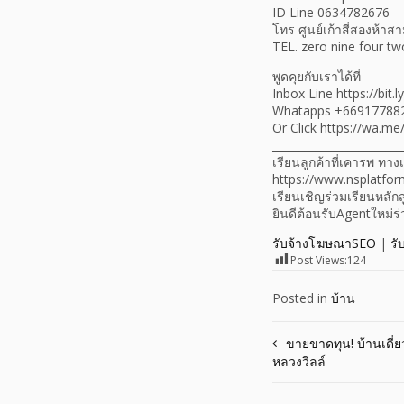
ID Line 0634782676
โทร ศูนย์เก้าสี่สองห้า
TEL. zero nine four two
พูดคุยกับเราได้ที่
Inbox Line https://bit
Whatapps +66917788
Or Click https://wa.
________________________
เรียนลูกค้าที่เคารพ ท
https://www.nsplatfor
เรียนเชิญร่วมเรียนหลัก
ยินดีต้อนรับAgentใหม่
รับจ้างโฆษณาSEO
|
รั
Post Views:
124
Posted in
บ้าน
Post
ขายขาดทุน! บ้านเดี่ย
หลวงวิลล์
navigation