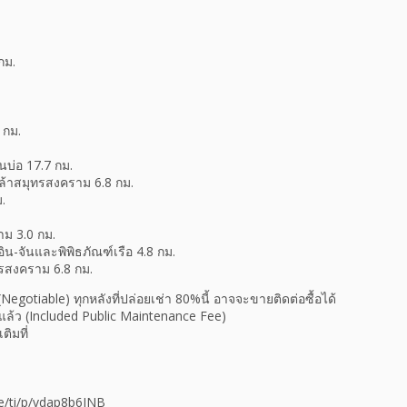
กม.
 กม.
นบ่อ 17.7 กม.
ล้าสมุทรสงคราม 6.8 กม.
.
ม 3.0 กม.
-จันและพิพิธภัณฑ์เรือ 4.8 กม.
รสงคราม 6.8 กม.
Negotiable) ทุกหลังที่ปล่อยเช่า 80%นี้ อาจจะขายติดต่อซื้อได้
แล้ว (Included Public Maintenance Fee)
ิมที่
.me/ti/p/vdap8b6JNB