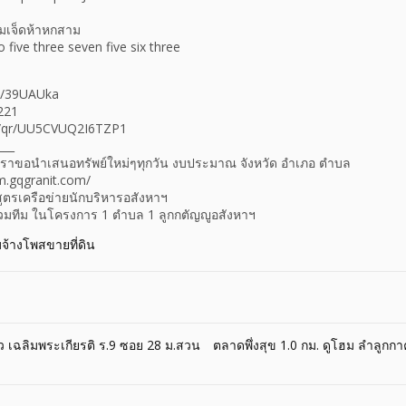
สามเจ็ดห้าหกสาม
 five three seven five six three
.ly/39UAUka
221
me/qr/UU5CVUQ2I6TZP1
___
างเราขอนำเสนอทรัพย์ใหม่ๆทุกวัน งบประมาณ จังหวัด อำเภอ ตำบล
m.gqgranit.com/
สูตรเครือข่ายนักบริหารอสังหาฯ
ร่วมทีม ในโครงการ 1 ตำบล 1 ลูกกตัญญูอสังหาฯ
บจ้างโพสขายที่ดิน
ว เฉลิมพระเกียรติ ร.9 ซอย 28 ม.สวน
ตลาดพึ่งสุข 1.0 กม. ดูโฮม ลำลูกกา