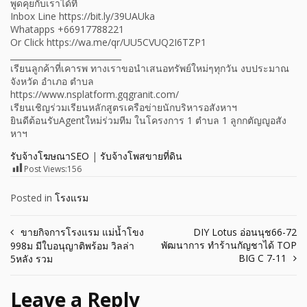
พูดคุยกับเราได้ที่
Inbox Line https://bit.ly/39UAUka
Whatapps +66917788221
Or Click https://wa.me/qr/UU5CVUQ2I6TZP1
___________________________
เรียนลูกค้าที่เคารพ ทางเราขอนำเสนอทรัพย์ใหม่ๆทุกวัน งบประมาณ
จังหวัด อำเภอ ตำบล
https://www.nsplatform.gqgranit.com/
เรียนเชิญร่วมเรียนหลักสูตรเครือข่ายนักบริหารอสังหาฯ
ยินดีต้อนรับAgentใหม่ร่วมทีม ในโครงการ 1 ตำบล 1 ลูกกตัญญูอสัง
หาฯ
รับจ้างโฆษณาSEO
|
รับจ้างโพสขายที่ดิน
Post Views:
156
Posted in
โรงแรม
Post
ขายกิจการโรงแรม แม่น้ำโขง
DIY Lotus อ่อนนุช66-72
พัฒนาการ ทำร้านกัญชาได้ TOP
998ม มีใบอนุญาติพร้อม วิลล่า
navigation
BIG C 7-11
5หลัง รวม
Leave a Reply