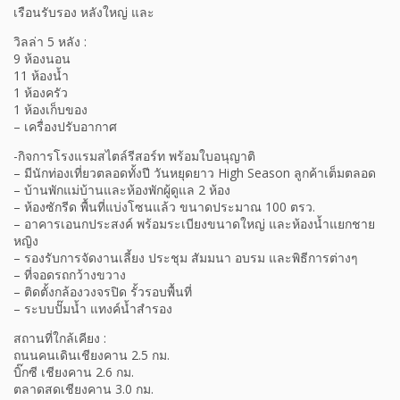
เรือนรับรอง หลังใหญ่ และ
วิลล่า 5 หลัง :
9 ห้องนอน
11 ห้องน้ำ
1 ห้องครัว
1 ห้องเก็บของ
– เครื่องปรับอากาศ
-กิจการโรงแรมสไตล์รีสอร์ท พร้อมใบอนุญาติ
– มีนักท่องเที่ยวตลอดทั้งปี วันหยุดยาว High Season ลูกค้าเต็มตลอด
– บ้านพักแม่บ้านและห้องพักผู้ดูแล 2 ห้อง
– ห้องซักรีด พื้นที่แบ่งโซนแล้ว ขนาดประมาณ 100 ตรว.
– อาคารเอนกประสงค์ พร้อมระเบียงขนาดใหญ่ และห้องน้ำแยกชาย
หญิง
– รองรับการจัดงานเลี้ยง ประชุม สัมมนา อบรม และพิธีการต่างๆ
– ที่จอดรถกว้างขวาง
– ติดตั้งกล้องวงจรปิด รั้วรอบพื้นที่
– ระบบปั๊มน้ำ แทงค์น้ำสำรอง
สถานที่ใกล้เคียง :
ถนนคนเดินเชียงคาน 2.5 กม.
บิ๊กซี เชียงคาน 2.6 กม.
ตลาดสดเชียงคาน 3.0 กม.