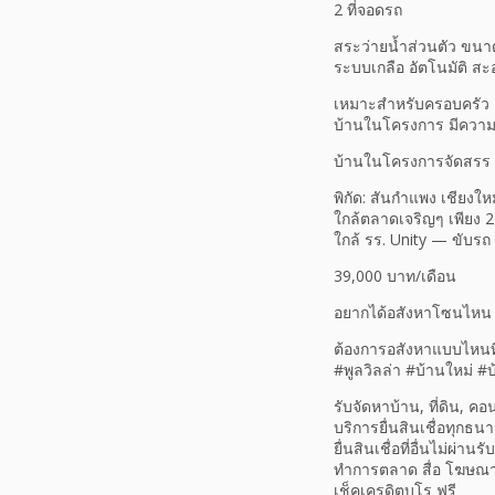
2 ที่จอดรถ
สระว่ายน้ำส่วนตัว ขนา
ระบบเกลือ อัตโนมัติ สะ
เหมาะสำหรับครอบครัว อ
บ้านในโครงการ มีความเ
บ้านในโครงการจัดสรร ม
พิกัด: สันกำแพง เชียงใหม
ใกล้ตลาดเจริญๆ เพียง 2
ใกล้ รร. Unity — ขับรถ
39,000 บาท/เดือน
อยากได้อสังหาโซนไหน 
ต้องการอสังหาแบบไหนที่
#พูลวิลล่า #บ้านใหม่ #บ
รับจัดหาบ้าน, ที่ดิน, คอ
บริการยื่นสินเชื่อทุกธนา
ยื่นสินเชื่อที่อื่นไม่ผ่
ทำการตลาด สื่อ โฆษณ
เช็คเครดิตบูโร ฟรี