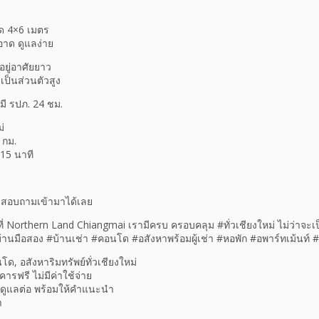
ด 4×6 เมตร
อาด ดูแลง่าย
ยู่อาศัยยาว
ป็นส่วนตัวสูง
ี รปภ. 24 ชม.
่
 กม.
 15 นาที
สอบถามเข้ามาได้เลย
 Northern Land Chiangmai เรามีครบ ครอบคลุม #ทั่วเชียงใหม่ ไม่ว่าจะเ
้านมือสอง #บ้านเช่า #คอนโด #อสังหาพร้อมผู้เช่า #หอพัก #อพาร์ทเม้นท์ #ท
นโด, อสังหาริมทรัพย์ทั่วเชียงใหม่
คารฟรี ไม่มีค่าใช้จ่าย
านรับดูแลต่อ พร้อมให้คำแนะนำ
า