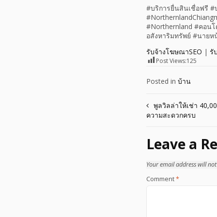
#บริการยื่นสินเชื่อฟรี 
#NorthernlandChiangma
#Northernland #คอนโดเ
อสังหาริมทรัพย์ #นายหน
รับจ้างโฆษณาSEO
|
รั
Post Views:
125
Posted in
บ้าน
Post
พูลวิลล่าให้เช่า 40,
ความสะดวกครบ
navigation
Leave a Re
Your email address will not
Comment
*