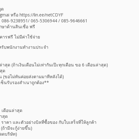
ุด
mai หรือ https://lin.ee/netCDYF
ทร 086-9238951/ 065-5306944 / 085-9646661
ษาด้านสินเชื่อ ฟรี
คารฟรี ไม่มีค่าใช้จ่าย
สำหรับพนักงานทำงานประจำ
ล่าสุด (ถ้าเงินเดือนไม่เท่ากันเป๊ะทุกเดือน ขอ 6 เดือนล่าสุด)
สุด
อน (ขอไม่ทันค่อยส่งตามมาทีหลังได้)
ซ็นรับรองสำเนาถูกต้อง**
 เดือนล่าสุด
่าสุด
า ราคา และตัวอย่างบิลที่ซื้อของ กับใบเสร็จที่ให้ลูกค้า
้ามีจะกู้ง่ายขึ้น)
าจดบริษัท)