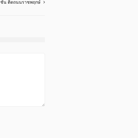
 ชั้น ติดถนนราชพฤกษ์