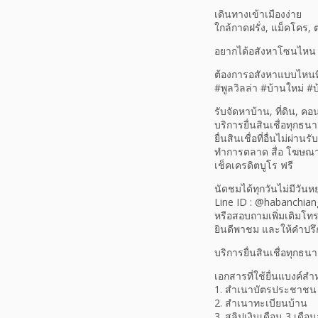
เดินทางเข้าเมืองง่าย
ใกล้กาดฝรั่ง, แม็คโค
อยากได้อสังหาโซนไหน 
ต้องการอสังหาแบบไหนที่
#พูลวิลล่า #บ้านใหม่ #บ
รับจัดหาบ้าน, ที่ดิน, คอ
บริการยื่นสินเชื่อทุกธนา
ยื่นสินเชื่อที่อื่นไม่ผ่
ทำการตลาด สื่อ โฆษณ
เช็คเครดิตบูโร ฟรี
นัดชมได้ทุกวันไม่มีวันหย
Line ID : @habanchiang
หรือสอบถามเพิ่มเติมโ
ยินดีพาชม และให้คำปรึก
บริการยื่นสินเชื่อทุกธนา
เอกสารที่ใช้ยื่นแบงค์
1. สำเนาบัตรประชาชน
2. สำเนาทะเบียนบ้าน
3. สลิปเงินเดือน 3 เดือน