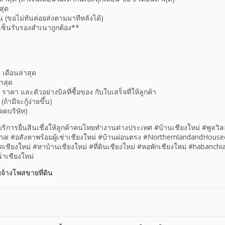
สุด
อน (ขอไม่ทันค่อยส่งตามมาทีหลังได้)
ซ็นรับรองสำเนาถูกต้อง**
 เดือนล่าสุด
่าสุด
า ราคา และตัวอย่างบิลที่ซื้อของ กับใบเสร็จที่ให้ลูกค้า
้ามีจะกู้ง่ายขึ้น)
าจดบริษัท)
#บริการยื่นสินเชื่อให้ลูกค้าคนไทยทำงานต่างประเทศ #บ้านเชียงใหม่ #พูลวิล
i #อสังหาพร้อมผู้เช่าเชียงใหม่ #บ้านผ่อนตรง #NorthernlandandHous
ชียงใหม่ #หาบ้านเชียงใหม่ #ที่ดินเชียงใหม่ #หอพักเชียงใหม่ #habanch
้าเชียงใหม่
บจ้างโพสขายที่ดิน