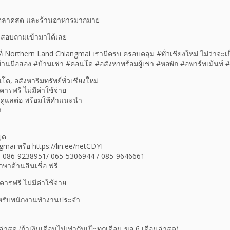
ร, ตลาดสด และร้านอาหารมากมาย
สอบถามเข้ามาได้เลย
 Northern Land Chiangmai เรามีครบ ครอบคลุม #ทั่วเชียงใหม่ ไม่ว่าจะเ
้านมือสอง #บ้านเช่า #คอนโด #อสังหาพร้อมผู้เช่า #หอพัก #อพาร์ทเม้นท์ #ท
นโด, อสังหาริมทรัพย์ทั่วเชียงใหม่
คารฟรี ไม่มีค่าใช้จ่าย
านรับดูแลต่อ พร้อมให้คำแนะนำ
า
ุด
mai หรือ https://lin.ee/netCDYF
ทร 086-9238951/ 065-5306944 / 085-9646661
ษาด้านสินเชื่อ ฟรี
คารฟรี ไม่มีค่าใช้จ่าย
สำหรับพนักงานทำงานประจำ
ล่าสุด (ถ้าเงินเดือนไม่เท่ากันเป๊ะทุกเดือน ขอ 6 เดือนล่าสุด)