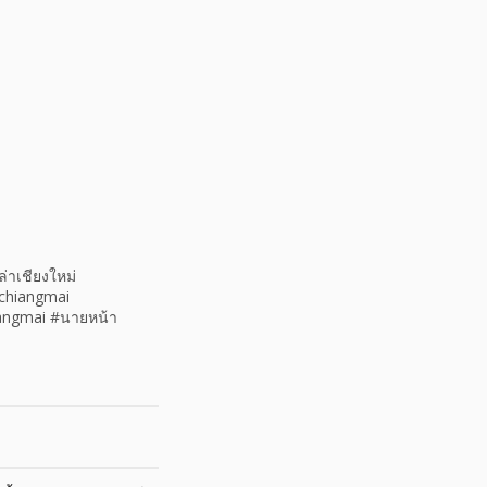
ล่าเชียงใหม่
echiangmai
iangmai #นายหน้า