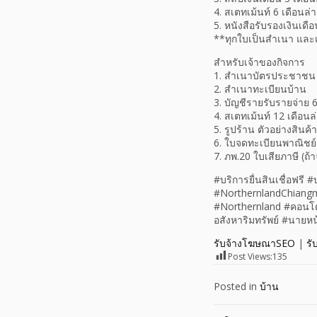
4. สเตทเม้นท์ 6 เดือนล่า
5. หนังสือรับรองเงินเดื
**ทุกใบเป็นสำเนา และเ
สำหรับเจ้าของกิจการ
1. สำเนาบัตรประชาชน
2. สำเนาทะเบียนบ้าน
3. บัญชีรายรับรายจ่าย 6
4. สเตทเม้นท์ 12 เดือนล
5. รูปร้าน ตัวอย่างสินค้
6. ใบจดทะเบียนพาณิชย์ (ถ
7. ภพ.20 ใบเสียภาษี (ถ้
#บริการยื่นสินเชื่อฟรี 
#NorthernlandChiangma
#Northernland #คอนโดเ
อสังหาริมทรัพย์ #นายหน
รับจ้างโฆษณาSEO
|
รั
Post Views:
135
Posted in
บ้าน