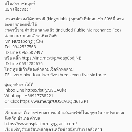
สโมสรราชพฤกษ์
แยก เมืองทอง 1
เจรจาต่อรองได้ทุกกรณี (Negotiable) ทุกหลังที่ปล่อยเช่า 80%นี้ อาจ
จะขายติดต่อซื้อได้
ราคานี้รวมค่าส่วนกลางแล้ว (Included Public Maintenance Fee)
สอบถามรายละเอียดเพิ่มเติมที่
Mr. Nuttapong ( นัท)
Tel. 0942537563
ID Line 0962507497
หรือ คลิ๊ก https://line.me/ti/p/vdap8b6JNB
ID Line 0634782676
โทร ศูนย์เก้าสี่สองห้าสามเจ็ดห้าหกสาม
TEL. zero nine four two five three seven five six three
พูดคุยกับเราได้ที่
Inbox Line https://bit.ly/39UAUka
Whatapps +66917788221
Or Click https://wa.me/qr/UU5CVUQ2I6TZP1
___________________________
เรียนลูกค้าที่เคารพ ทางเราขอนำเสนอทรัพย์ใหม่ๆทุกวัน งบประมาณ
จังหวัด อำเภอ ตำบล
https://www.nsplatform.gqgranit.com/
เรียนเชิญร่วมเรียนหลักสูตรเครือข่ายนักบริหารอสังหาฯ