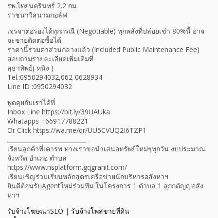
รพ.ไทยนครินทร์ 2.2 กม.
ราชนาวีสนามกอล์ฟ
เจรจาต่อรองได้ทุกกรณี (Negotiable) ทุกหลังที่ปล่อยเช่า 80%นี้ อาจ
จะขายติดต่อซื้อได้
ราคานี้รวมค่าส่วนกลางแล้ว (Included Public Maintenance Fee)
สอบถามรายละเอียดเพิ่มเติมที่
สุธาทิพย์( หนิง )
Tel.:0950294032,062-0628934
Line ID :0950294032
พูดคุยกับเราได้ที่
Inbox Line https://bit.ly/39UAUka
Whatapps +66917788221
Or Click https://wa.me/qr/UU5CVUQ2I6TZP1
___________________________
เรียนลูกค้าที่เคารพ ทางเราขอนำเสนอทรัพย์ใหม่ๆทุกวัน งบประมาณ
จังหวัด อำเภอ ตำบล
https://www.nsplatform.gqgranit.com/
เรียนเชิญร่วมเรียนหลักสูตรเครือข่ายนักบริหารอสังหาฯ
ยินดีต้อนรับAgentใหม่ร่วมทีม ในโครงการ 1 ตำบล 1 ลูกกตัญญูอสัง
หาฯ
รับจ้างโฆษณาSEO
|
รับจ้างโพสขายที่ดิน