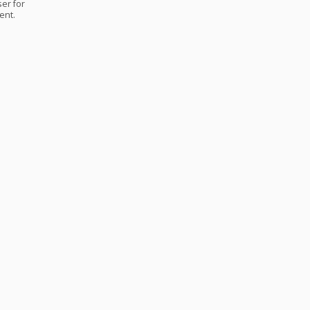
er for
ent.