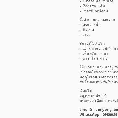
– 1 ห้องอเนกประสงค์
– ที่จอดรถ 2 คัน
– เฟอร์นิเจอร์ครบ
สิ่งอำนวยความสะดวก
– สระว่ายน้ำ
– ฟิตเนส
– รปภ
สถานที่ใกล้เคียง
– เมกะ บางนา, อิเกีย บ
– เซ็นทรัล บางนา
– พาราไดซ์ พาร์ค
ให้เช่าบ้านสวย น่าอยู่ 
เข้าออกได้หลายทาง หาข
นัดดูได้เลย ราคาต่อรอง
สนใจทักแชทหรือโทรมา
เงื่อนไข
สัญญาขั้นต่ำ 1 ปี
ประกัน 2 เดือน + ล่วงหน
Line ID : aunyong_b
WhatsApp : 0989929