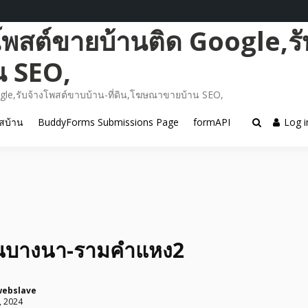
โพสต์ขายบ้านติด Google,รั
น SEO,
gle,รับจ้างโพสต์ขาบบ้าน-ที่ดิน,โฆษณาขายบ้าน SEO,
สบ้าน
BuddyForms Submissions Page
formAPI
Log i
้านบางนา-รามคำแหง2
webslave
, 2024