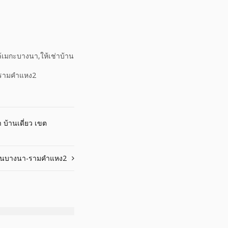
เมกะบางนา,ให้เช่าบ้าน
า-รามคำแหง2
า บ้านเดี่ยว เขต
บ้านบางนา-รามคำแหง2