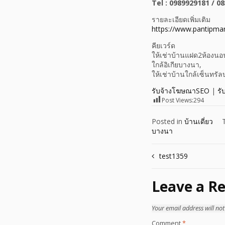
Tel : 0989929181 / 0
รายละเอียดเพิ่มเติม
https://www.pantipma
คียเวร์ด
ให้เช่าบ้านแฝด2ห้องน
ใกล้อิเกียบางนา,
ให้เช่าบ้านใกล้เซ็นทร
รับจ้างโฆษณาSEO
|
รั
Post Views:
294
Posted in
บ้านเดี่ยว
บางนา
Post
test1359
navigation
Leave a Re
Your email address will not
Comment
*