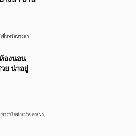
้เซ็นทรัลบางนา
2ห้องนอน
ย น่าอยู่
พาราไดซ์ พาร์ค ค่าเช่า