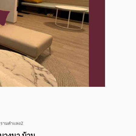
นา-รามคำแหง2
ยบางนา บ้าน