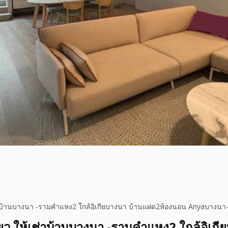
้เช่าบ้านบางนา -รามคำแหง2 ใกล้อิเกียบางนา บ้านแฝด2ห้องนอน Anyaบาง
ดี่ยว ให้เช่าบ้านบางนา -รามคำแหง2 ใกล้อิเกี