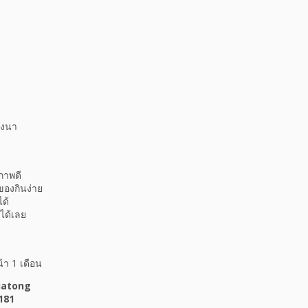
างนา
สภาพดี
องกินง่าย
ได้
ได้เลย
้า 1 เดือน
uatong
181