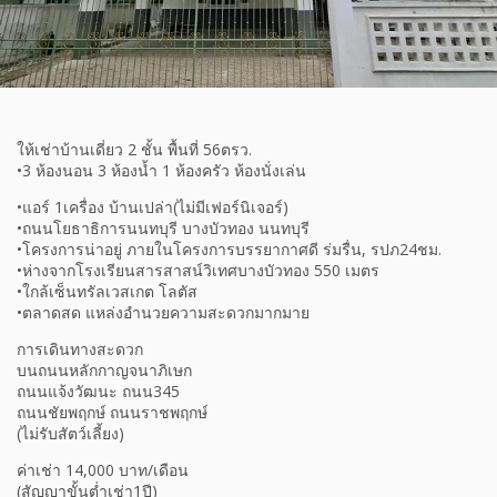
ให้เช่าบ้านเดี่ยว 2 ชั้น พื้นที่ 56ตรว.
•3 ห้องนอน 3 ห้องน้ำ 1 ห้องครัว ห้องนั่งเล่น
•แอร์ 1เครื่อง บ้านเปล่า(ไม่มีเฟอร์นิเจอร์)
•ถนนโยธาธิการนนทบุรี บางบัวทอง นนทบุรี
•โครงการน่าอยู่ ภายในโครงการบรรยากาศดี ร่มรื่น, รปภ24ชม.
•ห่างจากโรงเรียนสารสาสน์วิเทศบางบัวทอง 550 เมตร
•ใกล้เซ็นทรัลเวสเกต โลตัส
•ตลาดสด แหล่งอำนวยความสะดวกมากมาย
การเดินทางสะดวก
บนถนนหลักกาญจนาภิเษก
ถนนแจ้งวัฒนะ ถนน345
ถนนชัยพฤกษ์ ถนนราชพฤกษ์
(ไม่รับสัตว์เลี้ยง)
ค่าเช่า 14,000 บาท/เดือน
(สัญญาขั้นต่ำเช่า1ปี)