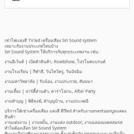
เช่าไฟเเสงสี TV led เครื่องเสียง Siri Sound system
เหมาะกับงานประเภทไหนบ้าง
Siri Sound System ให้บริการกับทุกประเภทงาน เช่น:
งานอีเว้นต์ | เปิดตัวสินค้า, Roadshow, โปรโมตแบรนด์
งานโรงเรียน | กีฬาสี, วันไหว้ครู, วันปัจฉิม
งานมหาวิทยาลัย | รับน้อง, งานประกวด, สัมมนา
งานเลี้ยง | ปาร์ตี้ส่วนตัว, คาราโอเกะ, After Party
งานทำบุญ | พิธีสงฆ์, ทำบุญบ้าน, งานประเพณี
บริการใหัเช่าเครื่องเสียง แสงสี ทีวีled สำหรับงานeventออกบูธแสดง
สินค้า
งานแต่งงาน | งานหมั้น, งานแต่ง outdoor, งานฉลองมงคลสมรส
ทำไมต้องเลือก Siri Sound System
ทีมงานมืออาชีพ ดูแลครบวงจร ตั้งแต่เซ็ตอัป ทดสอบระบบ จนถึงเก็บ