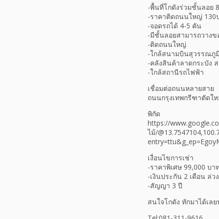
-พื้นที่โกดังร่วมชั้นลอย
-ราคาติดถนนใหญ่ 130
-จอดรถได้ 4-5 คัน
-มีชั้นลอยสามารถวางขอ
-ติดถนนใหญ่
-ใกล้สนามบินสุวรรณภูม
-คลังสินค้าลาดกระบัง 
-ใกล้สถานีรถไฟฟ้า
เชื่อมต่อถนนหลายสาย
ถนนกรุงเทพกรีฑาตัดใหม
พิกัด
https://www.google.co
ไม้/@13.7547104,100
entry=ttu&g_ep=Eg
เงื่อนไขการเช่า
-ราคาพิเศษ 99,000 บาท
-เงินประกัน 2 เดือน ล่ว
-สัญญา 3 ปี
สนใจโกดัง ทักมาได้เลย
Tel:081-311-9616