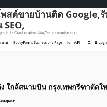
โพสต์ขายบ้านติด Google,รั
น SEO,
gle,รับจ้างโพสต์ขาบบ้าน-ที่ดิน,โฆษณาขายบ้าน SEO,
สบ้าน
BuddyForms Submissions Page
formAPI
Log i
ดัง ใกล้สนามบิน กรุงเทพกรีฑาตัดใหม
postapost1