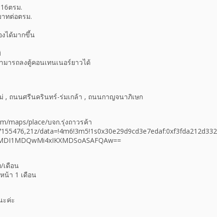
 816ตรม.
บาทต่อตรม.
งได้มากขึ้น
ิ
สามารถลงตู้คอนเทนเนอร์ยาวได้
่ , ถนนศรีนครินทร์-ร่มเกล้า , ถนนกาญจนาภิเษก
m/maps/place/บจก.รุ่งถาวรค้า
.7155476,21z/data=!4m6!3m5!1s0x30e29d9cd3e7edaf:0xf3fda212d33
oyMDI1MDQwMi4xIKXMDSoASAFQAw==
/เดือน
งหน้า 1 เดือน
นะค่ะ