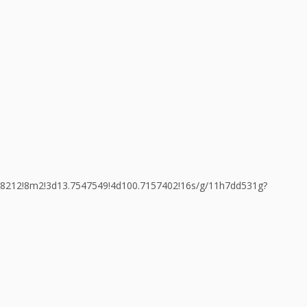
28212!8m2!3d13.7547549!4d100.7157402!16s/g/11h7dd531g?