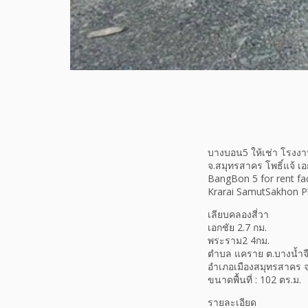
บางบอน5 ให้เช่า โรงงา
จ.สมุทรสาคร โพธิ์แจ้ เ
BangBon 5 for rent f
Krarai SamutSakhon 
เลียบคลองสี่วา
เอกชัย 2.7 กม.
พระราม2 4กม.
ตำบล แคราย ต.บางน้ำจ
อำเภอเมืองสมุทรสาคร 
ขนาดพื้นที่ : 102 ตร.ม.
รายละเอียด