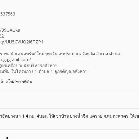
2537563
.ly/39UAUka
221
me/qr/UU5CVUQ2I6TZP1
___
างเราขอนำเสนอทรัพย์ใหม่ๆทุกวัน งบประมาณ จังหวัด อำเภอ ตำบล
m.gqgranit.com/
สูตรเครือข่ายนักบริหารอสังหาฯ
ร่วมทีม ในโครงการ 1 ตำบล 1 ลูกกตัญญูอสังหาฯ
บจ้างโพสขายที่ดิน
.สาธิตบางนา 1.4 กม. 4นอน ให้เช่าบ้าน
บางน้ำจืด แคราย จ.สมุทรสาคร ให้เช่