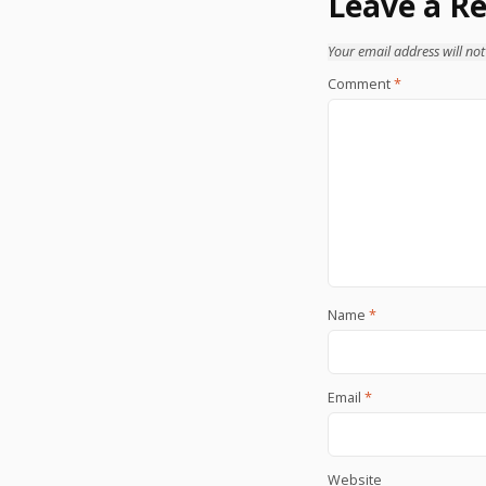
Leave a Re
Your email address will not
Comment
*
Name
*
Email
*
Website