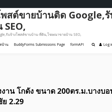
โพสต์ขายบ้านติด Google,รั
น SEO,
gle,รับจ้างโพสต์ขาบบ้าน-ที่ดิน,โฆษณาขายบ้าน SEO,
สบ้าน
BuddyForms Submissions Page
formAPI
Log i
โรงงาน โกดัง ขนาด 200ตร.ม.บางบ
ัย 2.29