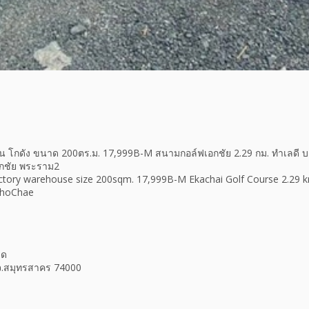
น โกดัง ขนาด 200ตร.ม. 17,999B-M สนามกอล์ฟเอกชัย 2.29 กม. ทำเลดี บ
อกชัย พระราม2
actory warehouse size 200sqm. 17,999B-M Ekachai Golf Course 2.2
PhoChae
ืด
จ.สมุทรสาคร 74000