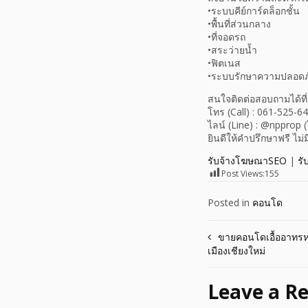
•ระบบคีย์การ์ดล็อกชั้น
•พื้นที่ส่วนกลาง
•ที่จอดรถ
•สระว่ายน้ำ
•ฟิตเนส
•ระบบรักษาความปลอดภั
สนใจติดต่อสอบถามได้ที่
โทร (Call) : 061-525-6
ไลน์ (Line) : @npprop 
ยินดีให้คำปรึกษาฟรี ไม่ม
รับจ้างโฆษณาSEO
|
รั
Post Views:
155
Posted in
คอนโด
Post
ขายคอนโดเอื้ออาทรหน
เมืองเชียงใหม่
navigation
Leave a Re