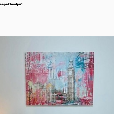
eepakhealjai1