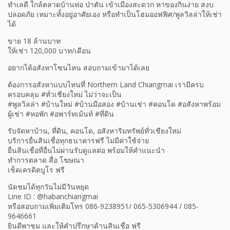
ทำเลดี ใกล้ตลาดบ้านท่อ ป่าตัน เข้าเมืองสะดวก หาของกินง่าย สงบ
ปลอดภัย เหมาะทั้งอยู่อาศัยเอง หรือทำเป็นโฮมออฟฟิศ/พูลวิลล่าให้เช่า
ได้
ขาย 18 ล้านบาท
ให้เช่า 120,000 บาท/เดือน
อยากได้อสังหาโซนไหน สอบถามเข้ามาได้เลย
ต้องการอสังหาแบบไหนที่ Northern Land Chiangmai เรามีครบ
ครอบคลุม #ทั่วเชียงใหม่ ไม่ว่าจะเป็น
#พูลวิลล่า #บ้านใหม่ #บ้านมือสอง #บ้านเช่า #คอนโด #อสังหาพร้อม
ผู้เช่า #หอพัก #อพาร์ทเม้นท์ #ที่ดิน
รับจัดหาบ้าน, ที่ดิน, คอนโด, อสังหาริมทรัพย์ทั่วเชียงใหม่
บริการยื่นสินเชื่อทุกธนาคารฟรี ไม่มีค่าใช้จ่าย
ยื่นสินเชื่อที่อื่นไม่ผ่านรับดูแลต่อ พร้อมให้คำแนะนำ
ทำการตลาด สื่อ โฆษณา
เช็คเครดิตบูโร ฟรี
นัดชมได้ทุกวันไม่มีวันหยุด
Line ID : @habanchiangmai
หรือสอบถามเพิ่มเติมโทร 086-9238951/ 065-5306944 / 085-
9646661
ยินดีพาชม และให้คำปรึกษาด้านสินเชื่อ ฟรี