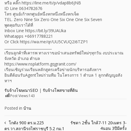
หรือ คลิ๊ก https://line.me/ti/p/vdap8b6JNB
ID Line 0634782676
โทร ศูนย์เก้าหกศูนย์หนึ่งหกหนึ่งหนึ่งหกเจ็ด
TEL. Zero Nine Six Zero One Six One One Six Seven
พูดคุยกับเราได้ที่
Inbox Line https://bit.ly/39UAUka
Whatapps +66917788221
Or Click https://wa.me/qr/UU5CVUQ2I6TZP1
___________________________
เรียนลูกค้าที่เคารพ ทางเราขอนำเสนอทรัพย์ใหม่ๆทุกวัน งบประมาณ
จังหวัด อำเภอ ตำบล
https://www.nsplatform.gqgranit.com/
เรียนเชิญร่วมเรียนหลักสูตรเครือข่ายนักบริหารอสังหาฯ
ยินดีต้อนรับAgentใหม่ร่วมทีม ในโครงการ 1 ตำบล 1 ลูกกตัญญูอสัง
หาฯ
รับจ้างโฆษณาSEO
|
รับจ้างโพสขายที่ดิน
Post Views:
143
Posted in
บ้าน
Post
โกดัง 900 ตร.ม.225
รัชดา 2ชั้น ใกล้7-11 20เมตร 3-
4นอน 3ปีมีครั้ง
ตร.วา.สถานีรถไฟราชบุรี 5.2 กม.1