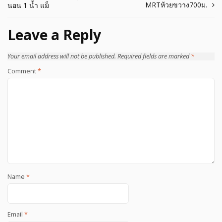
navigation
MRTห้วยขวาง700ม.
นอน 1 น้ำ แม็
Leave a Reply
Your email address will not be published.
Required fields are marked
*
Comment
*
Name
*
Email
*