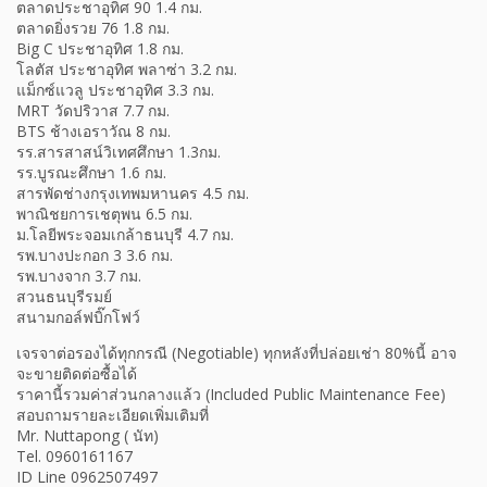
ตลาดประชาอุทิศ 90 1.4 กม.
ตลาดยิ่งรวย 76 1.8 กม.
Big C ประชาอุทิศ 1.8 กม.
โลตัส ประชาอุทิศ พลาซ่า 3.2 กม.
แม็กซ์แวลู ประชาอุทิศ 3.3 กม.
MRT วัดปริวาส 7.7 กม.
BTS ช้างเอราวัณ 8 กม.
รร.สารสาสน์วิเทศศึกษา 1.3กม.
รร.บูรณะศึกษา 1.6 กม.
สารพัดช่างกรุงเทพมหานคร 4.5 กม.
พาณิชยการเชตุพน 6.5 กม.
ม.โลยีพระจอมเกล้าธนบุรี 4.7 กม.
รพ.บางปะกอก 3 3.6 กม.
รพ.บางจาก 3.7 กม.
สวนธนบุรีรมย์
สนามกอล์ฟบิ๊กโฟว์
เจรจาต่อรองได้ทุกกรณี (Negotiable) ทุกหลังที่ปล่อยเช่า 80%นี้ อาจ
จะขายติดต่อซื้อได้
ราคานี้รวมค่าส่วนกลางแล้ว (Included Public Maintenance Fee)
สอบถามรายละเอียดเพิ่มเติมที่
Mr. Nuttapong ( นัท)
Tel. 0960161167
ID Line 0962507497