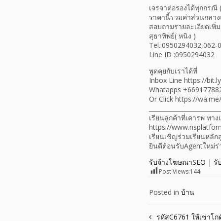
เจรจาต่อรองได้ทุกกรณี (
ราคานี้รวมค่าส่วนกลาง
สอบถามรายละเอียดเพิ่มเต
สุธาทิพย์( หนิง )
Tel.:0950294032,062-
Line ID :0950294032
พูดคุยกับเราได้ที่
Inbox Line https://bit
Whatapps +66917788
Or Click https://wa.
________________________
เรียนลูกค้าที่เคารพ ท
https://www.nsplatfor
เรียนเชิญร่วมเรียนหลัก
ยินดีต้อนรับAgentใหม่
รับจ้างโฆษณาSEO
|
รั
Post Views:
144
Posted in
บ้าน
Post
รหัสC6761 ให้เช่าโ