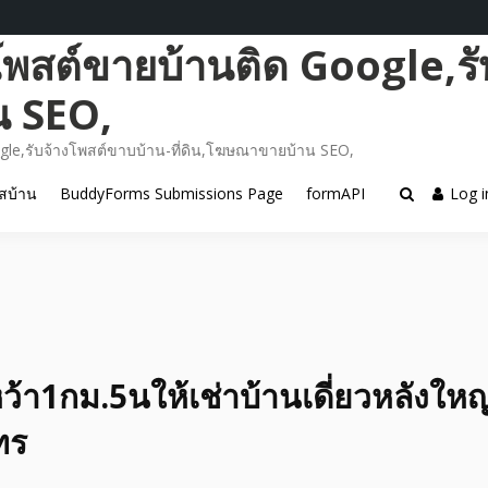
โพสต์ขายบ้านติด Google,รั
น SEO,
gle,รับจ้างโพสต์ขาบบ้าน-ที่ดิน,โฆษณาขายบ้าน SEO,
สบ้าน
BuddyForms Submissions Page
formAPI
Log i
้า1กม.5นให้เช่าบ้านเดี่ยวหลังใหญ่ส
ทร