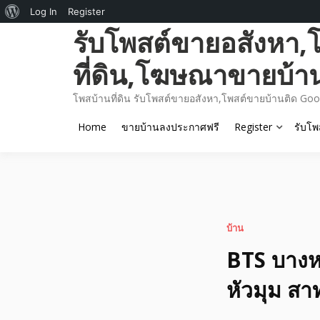
About
Log In
Register
Skip
รับโพสต์ขายอสังหา,
WordPress
to
content
ที่ดิน,โฆษณาขายบ้า
โพสบ้านที่ดิน รับโพสต์ขายอสังหา,โพสต์ขายบ้านติด Goo
Home
ขายบ้านลงประกาศฟรี
Register
รับโพ
บ้าน
BTS บางหว
หัวมุม สา