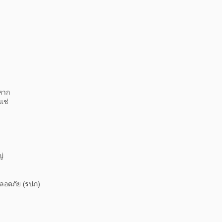
งหาก
แช่
ญ่
ปลอดภัย (รปภ)