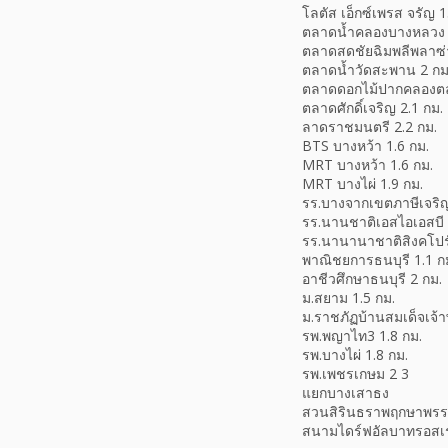
โลตัส เอ็กซ์เพรส จรัญ 1
ตลาดน้ำคลองบางหลวง 
ตลาดสดชัยฉิมพลีพลาซ่า
ตลาดน้ำวัดสะพาน 2 กม
ตลาดดอกไม้ปากคลองตล
ตลาดศักดิ์เจริญ 2.1 กม.
ลาดราชมนตรี 2.2 กม.
BTS บางหว้า 1.6 กม.
MRT บางหว้า 1.6 กม.
MRT บางไผ่ 1.9 กม.
รร.บางจากเขตภาษีเจริญ
รร.นานชาติเอสไอเอสบี ธ
รร.นานานาชาติสิงคโปร์
พาณิชยการธนบุรี 1.1 ก
อาชีวศึกษาธนบุรี 2 กม.
ม.สยาม 1.5 กม.
ม.ราชภัฏบ้านสมเด็จเจ้า
รพ.พญาไท3 1.8 กม.
รพ.บางไผ่ 1.8 กม.
รพ.เพชรเกษม 2 3
แยกบางเสาธง
สวนสิรินธราพฤกษาพร
สนามไดร์ฟอัลบาทรอสเ