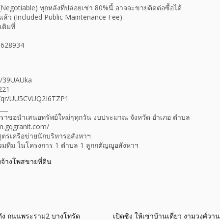
Negotiable) ทุกหลังที่ปล่อยเช่า 80%นี้ อาจจะขายติดต่อซื้อได้
แล้ว (Included Public Maintenance Fee)
ิมที่
0628934
.ly/39UAUka
221
me/qr/UU5CVUQ2I6TZP1
___
างเราขอนำเสนอทรัพย์ใหม่ๆทุกวัน งบประมาณ จังหวัด อำเภอ ตำบล
m.gqgranit.com/
สูตรเครือข่ายนักบริหารอสังหาฯ
ร่วมทีม ในโครงการ 1 ตำบล 1 ลูกกตัญญูอสังหาฯ
บจ้างโพสขายที่ดิน
กดัง ถนนพระราม2 บางโทรัด
เปิดซิง ให้เช่าบ้านเดี่ยว งามวงศ์ว