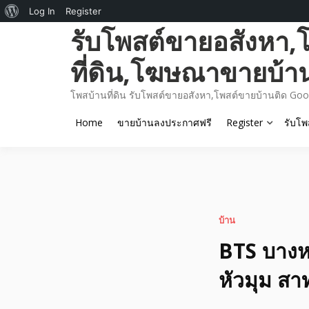
About
Log In
Register
Skip
รับโพสต์ขายอสังหา,
WordPress
to
content
ที่ดิน,โฆษณาขายบ้า
โพสบ้านที่ดิน รับโพสต์ขายอสังหา,โพสต์ขายบ้านติด Goo
Home
ขายบ้านลงประกาศฟรี
Register
รับโพ
บ้าน
BTS บางหว
หัวมุม สา