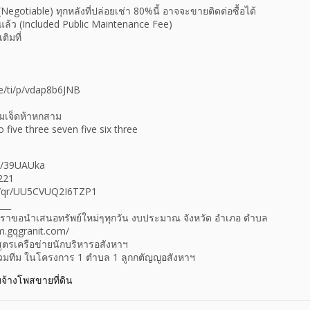
Negotiable) ทุกหลังที่ปล่อยเช่า 80%นี้ อาจจะขายติดต่อซื้อได้
แล้ว (Included Public Maintenance Fee)
ิมที่
.me/ti/p/vdap8b6JNB
สามเจ็ดห้าหกสาม
 five three seven five six three
.ly/39UAUka
221
me/qr/UU5CVUQ2I6TZP1
___
างเราขอนำเสนอทรัพย์ใหม่ๆทุกวัน งบประมาณ จังหวัด อำเภอ ตำบล
m.gqgranit.com/
สูตรเครือข่ายนักบริหารอสังหาฯ
ร่วมทีม ในโครงการ 1 ตำบล 1 ลูกกตัญญูอสังหาฯ
บจ้างโพสขายที่ดิน