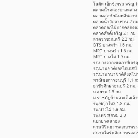
โลตัส เอ็กซ์เพรส จรัญ 1
ตลาดน้ำคลองบางหลวง 
ตลาดสดชัยฉิมพลีพลาซ่า
ตลาดน้ำวัดสะพาน 2 กม
ตลาดดอกไม้ปากคลองตล
ตลาดศักดิ์เจริญ 2.1 กม.
ลาดราชมนตรี 2.2 กม.
BTS บางหว้า 1.6 กม.
MRT บางหว้า 1.6 กม.
MRT บางไผ่ 1.9 กม.
รร.บางจากเขตภาษีเจริญ
รร.นานชาติเอสไอเอสบี ธ
รร.นานานาชาติสิงคโปร์
พาณิชยการธนบุรี 1.1 ก
อาชีวศึกษาธนบุรี 2 กม.
ม.สยาม 1.5 กม.
ม.ราชภัฏบ้านสมเด็จเจ้า
รพ.พญาไท3 1.8 กม.
รพ.บางไผ่ 1.8 กม.
รพ.เพชรเกษม 2 3
แยกบางเสาธง
สวนสิรินธราพฤกษาพร
สนามไดร์ฟอัลบาทรอสเ