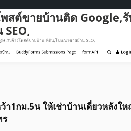
โพสต์ขายบ้านติด Google,รั
น SEO,
gle,รับจ้างโพสต์ขาบบ้าน-ที่ดิน,โฆษณาขายบ้าน SEO,
สบ้าน
BuddyForms Submissions Page
formAPI
Log i
้า1กม.5น ให้เช่าบ้านเดี่ยวหลังใหญ่
ทร