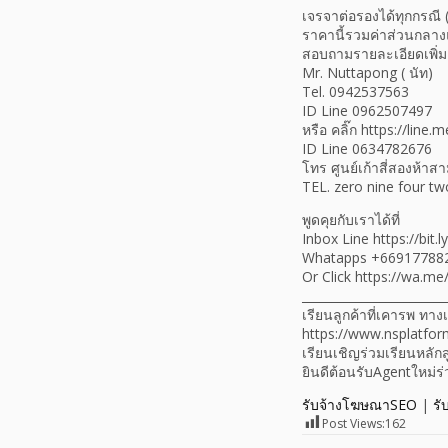
เจรจาต่อรองได้ทุกกรณี (
ราคานี้รวมค่าส่วนกลาง
สอบถามรายละเอียดเพิ่มเต
Mr. Nuttapong ( นัท)
Tel. 0942537563
ID Line 0962507497
หรือ คลิ๊ก https://line
ID Line 0634782676
โทร ศูนย์เก้าสี่สองห้า
TEL. zero nine four two
พูดคุยกับเราได้ที่
Inbox Line https://bit
Whatapps +66917788
Or Click https://wa.
________________________
เรียนลูกค้าที่เคารพ ท
https://www.nsplatfor
เรียนเชิญร่วมเรียนหลัก
ยินดีต้อนรับAgentใหม่
รับจ้างโฆษณาSEO
|
รั
Post Views:
162