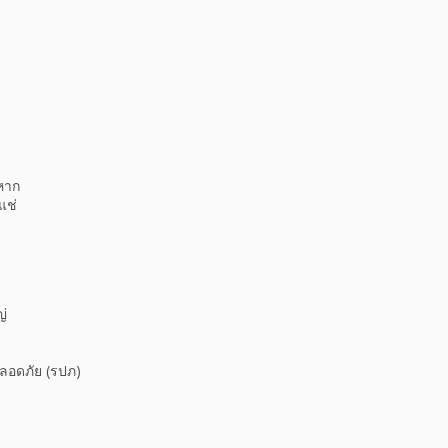
งหาก
แช่
ญ่
ปลอดภัย (รปภ)