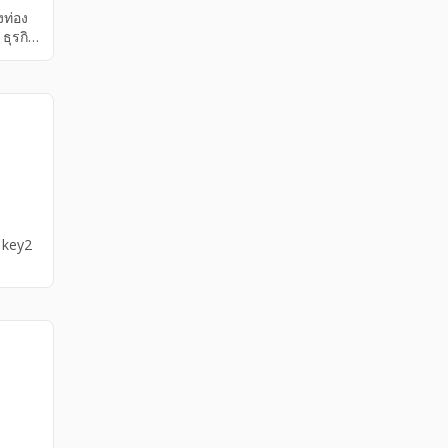
งท่อง
ธุรกิจ
ล่ง
รดี
3 key2