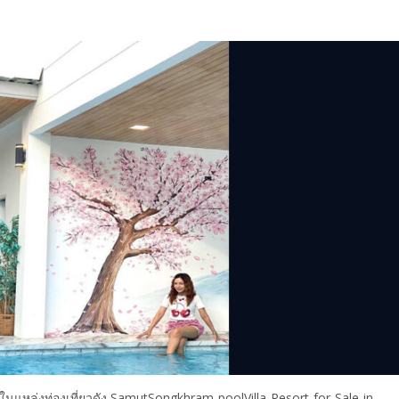
แหล่งท่องเที่ยวดัง SamutSongkhram-poolVilla-Resort-for-Sale-in-