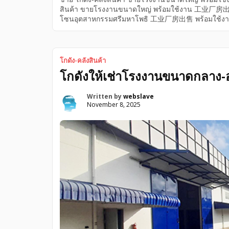
สินค้า ขายโรงงานขนาดใหญ่ พร้อมใช้งาน 工业厂房出售 โ
โซนอุตสาหกรรมศรีมหาโพธิ 工业厂房出售 พร้อมใช้งาน
房出售 ใน โซนอุตสาหกรรมศรีมหาโพธิ 出靠近304
โกดัง-คลังสินค้า
โกดังให้เช่าโรงงานขนาดกลาง-อ
Written by
webslave
November 8, 2025