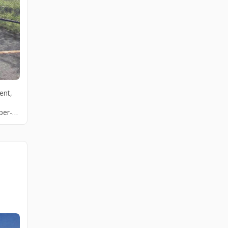
ent,
per-
ช่า