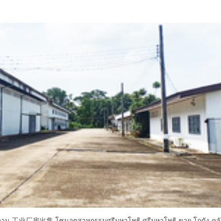
ช้งาน 工业厂房出售 โซนอุตสาหกรรมศรีมหาโพธิ ศรีมหาโพธิ ขาย โกดัง-คลั