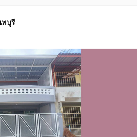
r-Sqm
ทบุรี