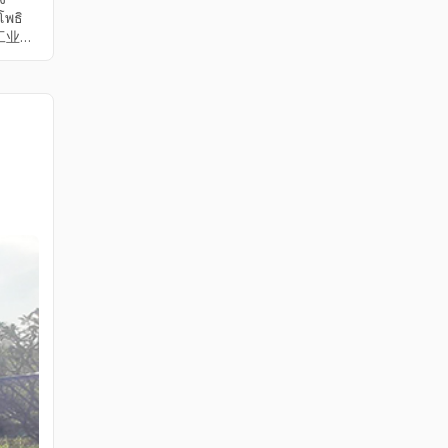
โพธิ
น 工业厂