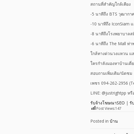
สถานที่สำคัญใกล้เคียง
-5 นาทีถึง BTS วุฒากา
-10 นาทีถึง IconSiam
-8 นาทีถึงโรงพยาบาลสมิ
-6 นาทีถึง The Mall ท่า
ใกล้ทางด่วนวงแหวน แล
ใครกำลังมองหาบ้านเดี่ยว
สอบถามเพิ่มเติม/นัดชม
เพชร 094-262-2956 (T
LINE: @justrightpp หรื
รับจ้างโฆษณาSEO
|
รั
Post Views:
147
Posted in
บ้าน