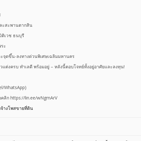
ศ
 และสะพานตากสิน
ติเวช ธนบุรี
พระ
ะจุดขึ้น-ลงทางด่วนพิเศษเฉลิมมหานคร
แต่งครบ ทำเลดี พร้อมอยู่ – หลังนี้ตอบโจทย์ทั้งอยู่อาศัยและลงทุน!
el/WhatsApp)
อคลิก https://lin.ee/wNgmArV
บจ้างโพสขายที่ดิน