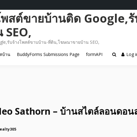
โพสต์ขายบ้านติด Google,รั
น SEO,
gle,รับจ้างโพสต์ขาบบ้าน-ที่ดิน,โฆษณาขายบ้าน SEO,
สบ้าน
BuddyForms Submissions Page
formAPI
Log i
eo Sathorn – บ้านสไตล์ลอนดอนสุ
ealty305