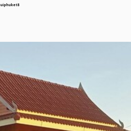
puiphuket8