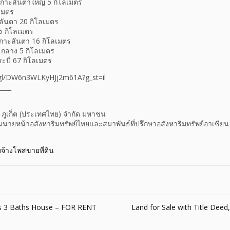
ไปเกาะลันตาใหญ่ 5 กิโลเมตร
เมตร
ะลันตา 20 กิโลเมตร
5 กิโลเมตร
กาะลันตา 16 กิโลเมตร
ะกลาง 5 กิโลเมตร
บี่ 67 กิโลเมตร
.gl/DW6n3WLKyHJj2m61A?g_st=il
____
ตท ภูเก็ต (ประเทศไทย) จำกัด มหาชน
มนายหน้าอสังหาริมทรัพย์ไทยและสมาพันธ์ที่ปรึกษาอสังหาริมทรัพย์อาเซียน
บจ้างโพสขายที่ดิน
 3 Baths House – FOR RENT
Land for Sale with Title Deed,