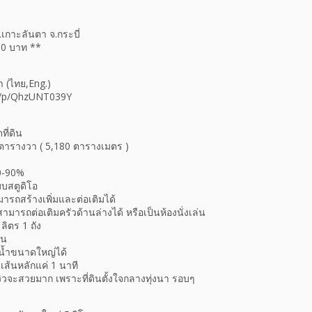
.เกาะลันตา จ.กระบี่
00 บาท **
 (ไทย,Eng.)
/ti/p/QhzUNT039Y
ที่ดิน
95 ตารางวา ( 5,180 ตารางเมตร )
60-90%
บบสตูดิโอ
ามารถสร้างเพิ่มและต่อเติมได้
สามารถต่อเติมครัวด้านล่างได้ หรือเป็นห้องนั่งเล่น
ลิตร 1 ถัง
ัน
น้ำขนาดใหญ่ได้
เส้นหลักแค่ 1 นาที
 วิวจะสวยมาก เพราะที่ดินตั้งใจกลางทุ่งนา รอบๆ