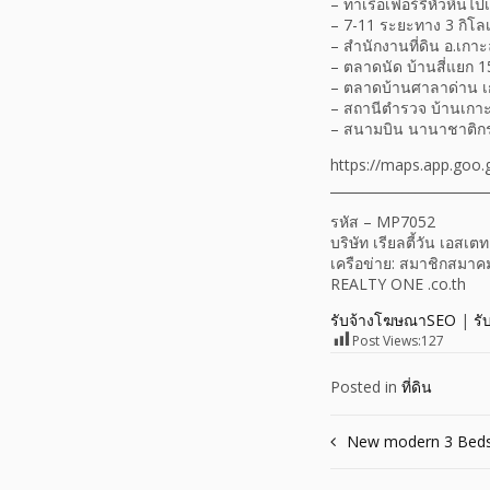
– ท่าเรือเฟอร์รี่หัวหิน
– 7-11 ระยะทาง 3 กิโล
– สำนักงานที่ดิน อ.เกา
– ตลาดนัด บ้านสี่แยก 1
– ตลาดบ้านศาลาด่าน เ
– สถานีตำรวจ บ้านเกา
– สนามบิน นานาชาติกระ
https://maps.app.goo
________________________
รหัส – MP7052
บริษัท เรียลตี้วัน เอสเ
เครือข่าย: สมาชิกสมาค
REALTY ONE .co.th
รับจ้างโฆษณาSEO
|
รั
Post Views:
127
Posted in
ที่ดิน
Post
New modern 3 Beds
navigation