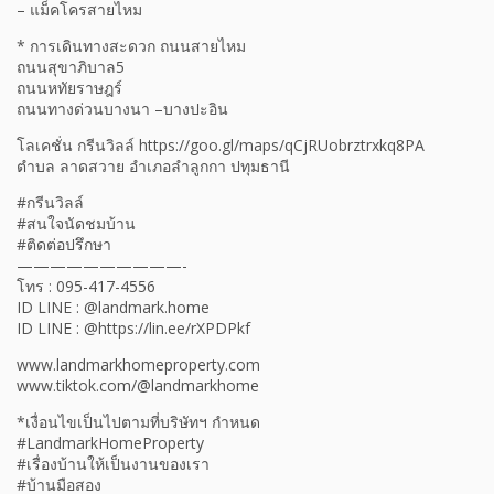
– แม็คโครสายไหม
* การเดินทางสะดวก ถนนสายไหม
ถนนสุขาภิบาล5
ถนนหทัยราษฎร์
ถนนทางด่วนบางนา –บางปะอิน
โลเคชั่น กรีนวิลล์ https://goo.gl/maps/qCjRUobrztrxkq8PA
ตำบล ลาดสวาย อำเภอลำลูกกา ปทุมธานี
#กรีนวิลล์
#สนใจนัดชมบ้าน
#ติดต่อปรึกษา
——————————-
โทร : 095-417-4556
ID LINE : @landmark.home
ID LINE : @https://lin.ee/rXPDPkf
www.landmarkhomeproperty.com
www.tiktok.com/@landmarkhome
*เงื่อนไขเป็นไปตามที่บริษัทฯ กำหนด
#LandmarkHomeProperty
#เรื่องบ้านให้เป็นงานของเรา
#บ้านมือสอง