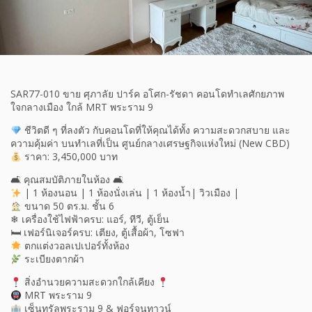
SAR77-010 ขาย ศุภาลัย ปาร์ค อโศก-รัชดา คอนโดทำเลศักยภาพ
ใจกลางเมือง ใกล้ MRT พระราม 9
ชีวิตดี ๆ ที่ลงตัว กับคอนโดที่ให้คุณได้ทั้ง ความสะดวกสบาย และ
ความคุ้มค่า บนทำเลที่เป็น ศูนย์กลางเศรษฐกิจแห่งใหม่ (New CBD)
ราคา: 3,450,000 บาท
🛋 คุณสมบัติภายในห้อง 🛋
| 1 ห้องนอน | 1 ห้องนั่งเล่น | 1 ห้องน้ำ| วิวเมือง |
ขนาด 50 ตร.ม. ชั้น 6
❄ เครื่องใช้ไฟฟ้าครบ: แอร์, ทีวี, ตู้เย็น
🛏 เฟอร์นิเจอร์ครบ: เตียง, ตู้เสื้อผ้า, โซฟา
ตกแต่งวอลเปเปอร์ทั้งห้อง
ระเบียงตากผ้า
สิ่งอำนวยความสะดวกใกล้เคียง
MRT พระราม 9
เซ็นทรัลพระราม 9 & ฟอร์จูนทาวน์