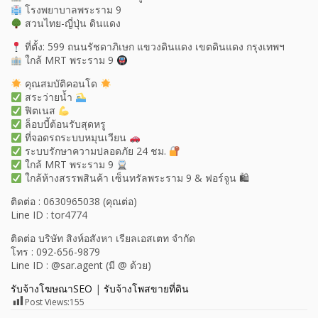
โรงพยาบาลพระราม 9
สวนไทย-ญี่ปุ่น ดินแดง
ที่ตั้ง: 599 ถนนรัชดาภิเษก แขวงดินแดง เขตดินแดง กรุงเทพฯ
ใกล้ MRT พระราม 9
คุณสมบัติคอนโด
สระว่ายน้ำ
ฟิตเนส
ล็อบบี้ต้อนรับสุดหรู
ที่จอดรถระบบหมุนเวียน
ระบบรักษาความปลอดภัย 24 ชม.
ใกล้ MRT พระราม 9
ใกล้ห้างสรรพสินค้า เซ็นทรัลพระราม 9 & ฟอร์จูน 🛍
ติดต่อ : 0630965038 (คุณต่อ)
Line ID : tor4774
ติดต่อ บริษัท สิงห์อสังหา เรียลเอสเตท จำกัด
โทร : 092-656-9879
Line ID : @sar.agent (มี @ ด้วย)
รับจ้างโฆษณาSEO
|
รับจ้างโพสขายที่ดิน
Post Views:
155