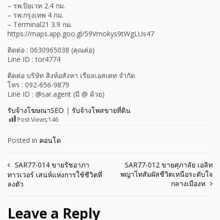
– รพ.ปิยเวท 2.4 กม.
– รพ.กรุงเทพ 4 กม.
– Terminal21 3.9 กม.
https://maps.app.goo.gl/59Vmokys9tWgLUs47
ติดต่อ : 0630965038 (คุณต่อ)
Line ID : tor4774
ติดต่อ บริษัท สิงห์อสังหา เรียลเอสเตท จำกัด
โทร : 092-656-9879
Line ID : @sar.agent (มี @ ด้วย)
รับจ้างโฆษณาSEO
|
รับจ้างโพสขายที่ดิน
Post Views:
146
Posted in
คอนโด
Post
SAR77-014 ขายรัชอาภา
SAR77-012 ขายศุภาลัย เอลิท
พญาไทสัมผัสชีวิตเหนือระดับใจ
ทาวเวอร์ เสน่ห์แห่งการใช้ชีวิตที่
navigation
กลางเมืองห
ลงตัว
Leave a Reply