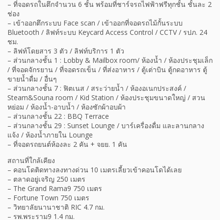
– ที่จอดรถในตึกจำนวน 6 ชั้น พร้อมที่ชาร์จรถไฟฟ้าฟรีทุกชั้น ชั้นละ 2
ช่อง
– เข้าออกตึกระบบ Face scan / เข้าออกที่จอดรถไม้กั้นระบบ
Bluetooth / ลิฟท์ระบบ Keycard Access Control / CCTV / รปภ. 24
ชม.
– ลิฟท์โดยสาร 3 ตัว / ลิฟท์บริการ 1 ตัว
– ส่วนกลางชั้น 1 : Lobby & Mailbox room/ ห้องน้ำ / ห้องประชุมเล็ก
/ ที่จอดจักรยาน / ที่จอดรถเข็น / ที่ส่งอาหาร / ตู้เต่าบิน ตู้กดอาหาร ตู้
ขายน้ำดื่ม / อื่นๆ
– ส่วนกลางชั้น 7 : ฟิตเนส / สระว่ายน้ำ / ห้องอเนกประสงค์ /
Steam&Souna room / Kid Station / ห้องประชุมขนาดใหญ่ / สวน
หย่อม / ห้องน้ำ-อาบน้ำ / ห้องซักผ้าอบผ้า
– ส่วนกลางชั้น 22 : BBQ Terrace
– ส่วนกลางชั้น 29 : Sunset Lounge / บาร์เครื่องดื่ม และลานกลาง
แจ้ง / ห้องน้ำภายใน Lounge
– ที่จอดรถยนต์ห้องละ 2 คัน + จยย. 1 คัน
สถานที่ใกล้เคียง
– คอนโดติดทางลงทางด่วน 10 เมตรเลี้ยวเข้าคอนโดได้เลย
– ตลาดอยู่เจริญ 250 เมตร
– The Grand Rama9 750 เมตร
– Fortune Town 750 เมตร
– วิทยาลัยนานาชาติ RIC 4.7 กม.
– รพ.พระราม9 1.4 กม.