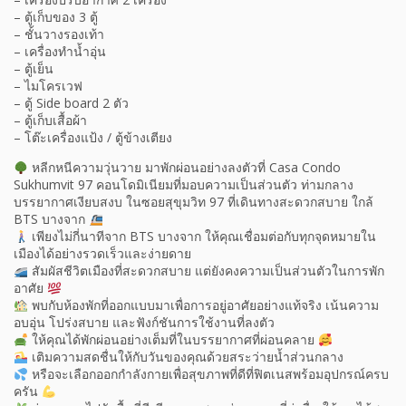
– ตู้เก็บของ 3 ตู้
– ชั้นวางรองเท้า
– เครื่องทำน้ำอุ่น
– ตู้เย็น
– ไมโครเวฟ
– ตู้ Side board 2 ตัว
– ตู้เก็บเสื้อผ้า
– โต๊ะเครื่องแป้ง / ตู้ข้างเตียง
หลีกหนีความวุ่นวาย มาพักผ่อนอย่างลงตัวที่ Casa Condo
Sukhumvit 97 คอนโดมิเนียมที่มอบความเป็นส่วนตัว ท่ามกลาง
บรรยากาศเงียบสงบ ในซอยสุขุมวิท 97 ที่เดินทางสะดวกสบาย ใกล้
BTS บางจาก
เพียงไม่กี่นาทีจาก BTS บางจาก ให้คุณเชื่อมต่อกับทุกจุดหมายใน
เมืองได้อย่างรวดเร็วและง่ายดาย
สัมผัสชีวิตเมืองที่สะดวกสบาย แต่ยังคงความเป็นส่วนตัวในการพัก
อาศัย
พบกับห้องพักที่ออกแบบมาเพื่อการอยู่อาศัยอย่างแท้จริง เน้นความ
อบอุ่น โปร่งสบาย และฟังก์ชันการใช้งานที่ลงตัว
ให้คุณได้พักผ่อนอย่างเต็มที่ในบรรยากาศที่ผ่อนคลาย
เติมความสดชื่นให้กับวันของคุณด้วยสระว่ายน้ำส่วนกลาง
หรือจะเลือกออกกำลังกายเพื่อสุขภาพที่ดีที่ฟิตเนสพร้อมอุปกรณ์ครบ
ครัน