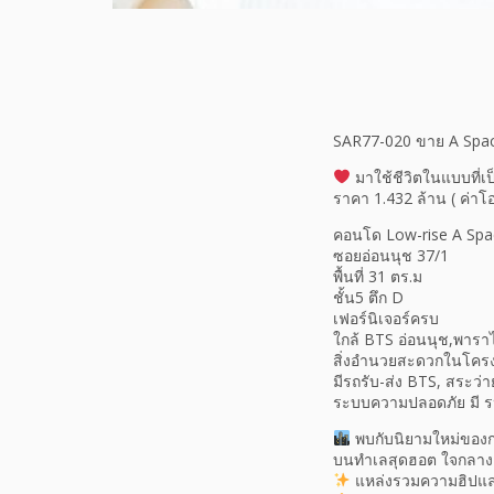
SAR77-020 ขาย A Spac
มาใช้ชีวิตในแบบที่เ
ราคา 1.432 ล้าน ( ค่าโ
คอนโด Low-rise A Spac
ซอยอ่อนนุช 37/1
พื้นที่ 31 ตร.ม
ชั้น5 ตึก D
เฟอร์นิเจอร์ครบ
ใกล้ BTS อ่อนนุช,พารา
สิ่งอำนวยสะดวกในโคร
มีรถรับ-ส่ง BTS, สระว่
ระบบความปลอดภัย มี ร
พบกับนิยามใหม่ของกา
บนทำเลสุดฮอต ใจกลาง
แหล่งรวมความฮิปแล