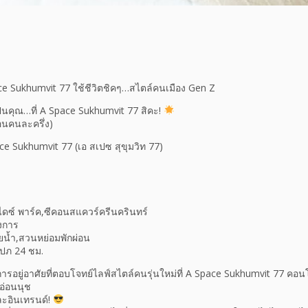
e Sukhumvit 77 ใช้ชีวิตชิคๆ…สไตล์คนเมือง Gen Z
ป็นคุณ…ที่ A Space Sukhumvit 77 สิคะ!
อนคนละครึ่ง)
e Sukhumvit 77 (เอ สเปซ สุขุมวิท 77)
ไดซ์ พาร์ค,ซีคอนสแควร์ครีนครินทร์
งการ
ายน้ำ,สวนหย่อมพักผ่อน
ปภ 24 ชม.
รอยู่อาศัยที่ตอบโจทย์ไลฟ์สไตล์คนรุ่นใหม่ที่ A Space Sukhumvit 77 คอนโ
อ่อนนุช
ะอินเทรนด์!