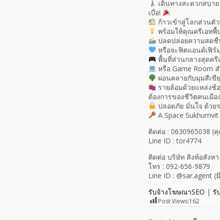
เดินทางสะดวกสบาย เช
เบื่อ!
ก้าวเข้าสู่โลกส่วนตั
พร้อมให้คุณครีเอทพื้น
ปลดปล่อยความสดชื่นก
หรือจะฟิตแอนด์เฟิร์มก
พื้นที่ส่วนกลางสุดคร
หรือ Game Room สำ
ผ่อนคลายกับมุมสีเขี
รายล้อมด้วยแหล่งช้อ
ต้องการของชีวิตคนเมือง
ปลอดภัย มั่นใจ ด้ว
A Space Sukhumvit 7
ติดต่อ : 0630965038 (ค
Line ID : tor4774
ติดต่อ บริษัท สิงห์อสังห
โทร : 092-656-9879
Line ID : @sar.agent (ม
รับจ้างโฆษณาSEO
|
รั
Post Views:
162