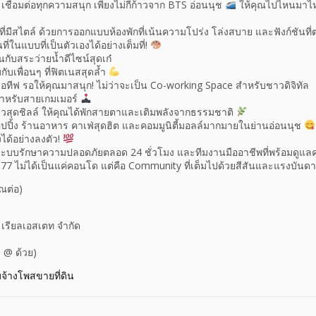
ื่อมต่อทุกความสนุก เพียงไม่กี่ก้าวจาก BTS อ่อนนุช
ให้คุณไปไหนมาไหน
วที่มีสไตล์ ด้วยการออกแบบห้องพักที่เน้นความโปร่ง โล่งสบาย และฟังก์ชันที
ที่ในแบบที่เป็นตัวเองได้อย่างเต็มที่!
ับสระว่ายน้ำดีไซน์สุดเก๋
ับเพื่อนๆ ที่ฟิตเนสสุดล้ำ
ีเอทีฟ รอให้คุณมาสนุก! ไม่ว่าจะเป็น Co-working Space สำหรับชาวดิจิทัล
หรับสายเกมเมอร์
ยวสุดชิลล์ ให้คุณได้พักสายตาและเติมพลังจากธรรมชาติ
ปปิ้ง ร้านอาหาร คาเฟ่สุดฮิต และคอมมูนิตี้มอลล์มากมายในย่านอ่อนนุช
ได้อย่างลงตัว!
ยระบบรักษาความปลอดภัยตลอด 24 ชั่วโมง และทีมงานมืออาชีพที่พร้อมดูแล
7 ไม่ได้เป็นแค่คอนโด แต่คือ Community ที่เต็มไปด้วยสีสันและแรงบันด
ุณต่อ)
า เรียลเอสเตท จำกัด
ี @ ด้วย)
บจ้างโพสขายที่ดิน