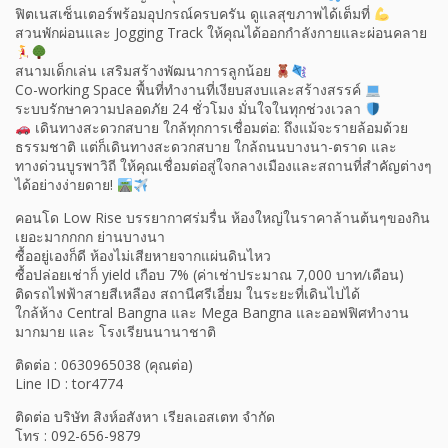
ฟิตเนสเซ็นเตอร์พร้อมอุปกรณ์ครบครัน ดูแลสุขภาพได้เต็มที่
สวนพักผ่อนและ Jogging Track ให้คุณได้ออกกำลังกายและผ่อนคลาย
สนามเด็กเล่น เสริมสร้างพัฒนาการลูกน้อย
Co-working Space พื้นที่ทำงานที่เงียบสงบและสร้างสรรค์
ระบบรักษาความปลอดภัย 24 ชั่วโมง มั่นใจในทุกช่วงเวลา
เดินทางสะดวกสบาย ใกล้ทุกการเชื่อมต่อ: ถึงแม้จะรายล้อมด้วย
ธรรมชาติ แต่ก็เดินทางสะดวกสบาย ใกล้ถนนบางนา-ตราด และ
ทางด่วนบูรพาวิถี ให้คุณเชื่อมต่อสู่ใจกลางเมืองและสถานที่สำคัญต่างๆ
ได้อย่างง่ายดาย!
คอนโด Low Rise บรรยากาศร่มรื่น ห้องใหญ่ในราคาล้านต้นๆของกิน
เยอะมากกกก ย่านบางนา
ซื้ออยู่เองก็ดี ห้องไม่เสียหายจากแผ่นดินไหว
ซื้อปล่อยเช่าก็ yield เกือบ 7% (ค่าเช่าประมาณ 7,000 บาท/เดือน)
ติดรถไฟฟ้าสายสีเหลือง สถานีศรีเอี่ยม ในระยะที่เดินไปได้
ใกล้ห้าง Central Bangna และ Mega Bangna และออฟฟิศทำงาน
มากมาย และ โรงเรียนนานาชาติ
ติดต่อ : 0630965038 (คุณต่อ)
Line ID : tor4774
ติดต่อ บริษัท สิงห์อสังหา เรียลเอสเตท จำกัด
โทร : 092-656-9879