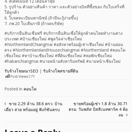
4. สเตทเม้นท์ 12 เดือนล่าสุด
5. รูปร้าน ตัวอย่างสินค้า ราคา และตัวอย่างบิลที่ซื้อของ กับใบเสร็จที่
ให้ลูกค้า
6. ใบจดทะเบียนพาณิชย์ (ถ้ามีจะกู้ง่ายขึ้น)
7. ภพ.20 ใบเสียภาษี (ถ้าจดบริษัท)
#บริการยื่นสินเชื่อฟรี #บริการยื่นสินเชื่อให้ลูกค้าคนไทยทำงานต่าง
ประเทศ #บ้านเชียงใหม่ #พูลวิลล่าเชียงใหม่
#NorthernlandChiangmai #อสังหาพร้อมผู้เช่าเชียงใหม่ #บ้านผ่อน
ตรง #NorthernlandandHousechiangmai #Northernland #คอนโด
เชียงใหม่ #หาบ้านเชียงใหม่ #ที่ดินเชียงใหม่ #หอพักเชียงใหม่
#habanchiangmai #นายหน้าอสังหาริมทรัพย์ #นายหน้าเชียงใหม่
รับจ้างโฆษณาSEO
|
รับจ้างโพสขายที่ดิน
Post Views:
171
Posted in
คอนโด
Post
ขาย 2.29 ล้าน 38.6 ตรว. บ้าน
ขายพร้อมผู้เช่า 1.8 ล้าน 30.71
ตรม. วันพลัส บิสสิเนทพาร์ค 4 ห้อ
เดี่ยว สวย พร้อมอยู่ ฟังก์ชันครบ
navigation
งม