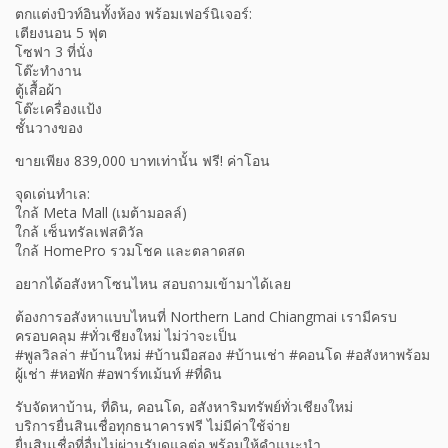
ตกแต่งบิวท์อินทั้งห้อง พร้อมเฟอร์นิเจอร์:
เตียงนอน 5 ฟุต
โซฟา 3 ที่นั่ง
โต๊ะทำงาน
ตู้เสื้อผ้า
โต๊ะเครื่องแป้ง
ชั้นวางของ
ขายเพียง 839,000 บาทเท่านั้น ฟรี! ค่าโอน
จุดเด่นทำเล:
ใกล้ Meta Mall (เมต้ามอลล์)
ใกล้ เซ็นทรัลเฟสติวัล
ใกล้ HomePro รวมโชค และตลาดสด​
อยากได้อสังหาโซนไหน สอบถามเข้ามาได้เลย
ต้องการอสังหาแบบไหนที่ Northern Land Chiangmai เรามีครบ
ครอบคลุม #ทั่วเชียงใหม่ ไม่ว่าจะเป็น
#พูลวิลล่า #บ้านใหม่ #บ้านมือสอง #บ้านเช่า #คอนโด #อสังหาพร้อม
ผู้เช่า #หอพัก #อพาร์ทเม้นท์ #ที่ดิน
รับจัดหาบ้าน, ที่ดิน, คอนโด, อสังหาริมทรัพย์ทั่วเชียงใหม่
บริการยื่นสินเชื่อทุกธนาคารฟรี ไม่มีค่าใช้จ่าย
ยื่นสินเชื่อที่อื่นไม่ผ่านรับดูแลต่อ พร้อมให้คำแนะนำ