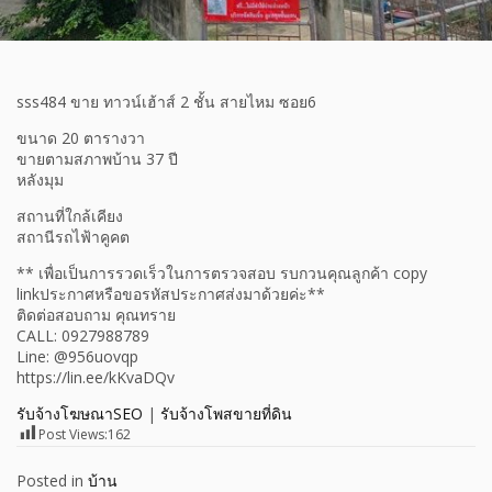
sss484 ขาย ทาวน์เฮ้าส์ 2 ชั้น สายไหม ซอย6
ขนาด 20 ตารางวา
ขายตามสภาพบ้าน 37 ปี
หลังมุม
สถานที่ใกล้เคียง
สถานีรถไฟ้าคูคต
** เพื่อเป็นการรวดเร็วในการตรวจสอบ รบกวนคุณลูกค้า copy
linkประกาศหรือขอรหัสประกาศส่งมาด้วยค่ะ**
ติดต่อสอบถาม คุณทราย
CALL: 0927988789
Line: @956uovqp
https://lin.ee/kKvaDQv
รับจ้างโฆษณาSEO
|
รับจ้างโพสขายที่ดิน
Post Views:
162
Posted in
บ้าน