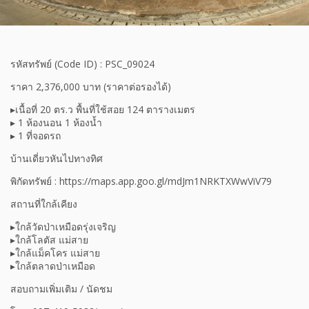
รหัสทรัพย์ (Code ID) : PSC_09024
ราคา 2,376,000 บาท (ราคาต่อรองได้)
▸เนื้อที่ 20 ตร.ว พื้นที่ใช้สอย 124 ตารางเมตร
▸ 1 ห้องนอน 1 ห้องน้ำ
▸ 1 ที่จอดรถ
บ้านเดี่ยวหันไปทางทิศ
พิกัดทรัพย์ : https://maps.app.goo.gl/mdJm1NRKTXWwViV79
สถานที่ใกล้เคียง
▸ใกล้วัดป่าเหมือดรุ่งเจริญ
▸ใกล้โลตัส แม่สาย
▸ใกล้แม็คโคร แม่สาย
▸ใกล้ตลาดป่าเหมือด
สอบถามเพิ่มเติม / นัดชม