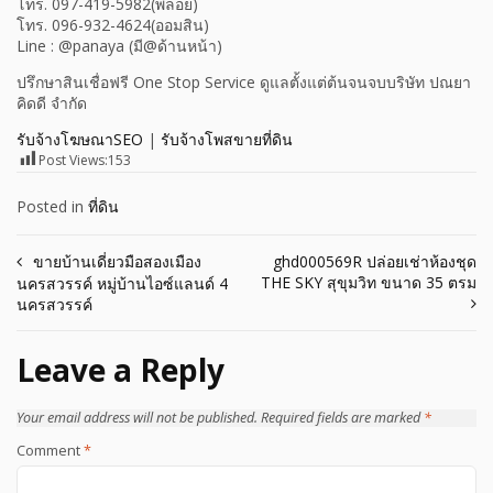
โทร. 097-419-5982(พลอย)
โทร. 096-932-4624(ออมสิน)
Line : @panaya (มี@ด้านหน้า)
ปรึกษาสินเชื่อฟรี One Stop Service ดูแลตั้งแต่ต้นจนจบบริษัท ปณยา
คิดดี จำกัด
รับจ้างโฆษณาSEO
|
รับจ้างโพสขายที่ดิน
Post Views:
153
Posted in
ที่ดิน
Post
ขายบ้านเดี่ยวมือสองเมือง
ghd000569R ปล่อยเช่าห้องชุด
THE SKY สุขุมวิท ขนาด 35 ตรม
นครสวรรค์ หมู่บ้านไอซ์แลนด์ 4
navigation
นครสวรรค์
Leave a Reply
Your email address will not be published.
Required fields are marked
*
Comment
*