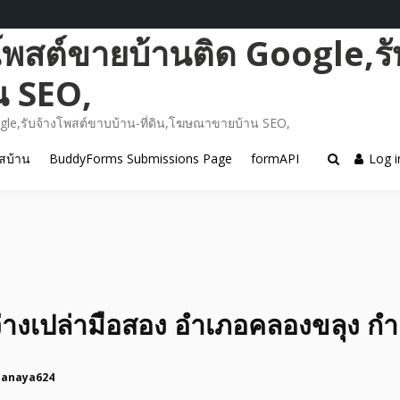
โพสต์ขายบ้านติด Google,รั
น SEO,
gle,รับจ้างโพสต์ขาบบ้าน-ที่ดิน,โฆษณาขายบ้าน SEO,
สบ้าน
BuddyForms Submissions Page
formAPI
Log i
ว่างเปล่ามือสอง อำเภอคลองขลุง 
panaya624