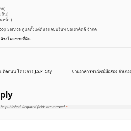
อย)
มสิน)
านหน้า)
Stop Service ดูแลตั้งแต่ต้นจนจบบริษัท ปณยาคิดดี จำกัด
บจ้างโพสขายที่ดิน
น ติดถนน โครงการ J.S.P. City
ขายอาคารพาณิชย์มือสอง อำเภอ
ply
 be published.
Required fields are marked
*