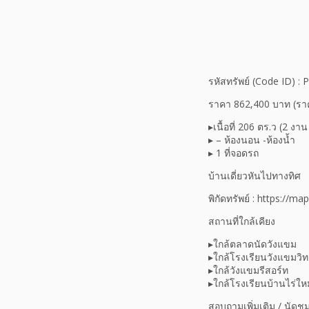
รหัสทรัพย์ (Code ID) :
ราคา 862,400 บาท (ราค
▸เนื้อที่ 206 ตร.ว (2 งา
▸ – ห้องนอน -ห้องน้ำ
▸ 1 ที่จอดรถ
บ้านเดี่ยวหันไปทางทิศ
พิกัดทรัพย์ : https:/
สถานที่ใกล้เคียง
▸ใกล้ตลาดนัดวังแขม
▸ใกล้โรงเรียนวังแขมวิ
▸ใกล้วังแขมรีสอร์ท
▸ใกล้โรงเรียนบ้านไร่ใหม
สอบถามเพิ่มเติม / นัดช