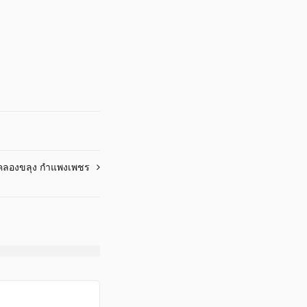
คลองขลุง กำแพงเพชร