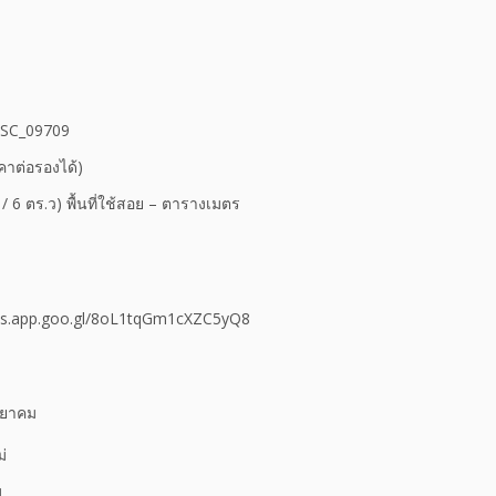
 PSC_09709
าต่อรองได้)
น / 6 ตร.ว) พื้นที่ใช้สอย – ตารางเมตร
/maps.app.goo.gl/8oL1tqGm1cXZC5yQ8
ทยาคม
่
ม