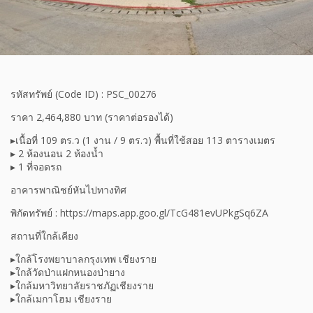
รหัสทรัพย์ (Code ID) : PSC_00276
ราคา 2,464,880 บาท (ราคาต่อรองได้)
▸เนื้อที่ 109 ตร.ว (1 งาน / 9 ตร.ว) พื้นที่ใช้สอย 113 ตารางเมตร
▸ 2 ห้องนอน 2 ห้องน้ำ
▸ 1 ที่จอดรถ
อาคารพาณิชย์หันไปทางทิศ
พิกัดทรัพย์ : https://maps.app.goo.gl/TcG481evUPkgSq6ZA
สถานที่ใกล้เคียง
▸ใกล้โรงพยาบาลกรุงเทพ เชียงราย
▸ใกล้วัดป่าแฝกหนองป่ายาง
▸ใกล้มหาวิทยาลัยราชภัฏเชียงราย
▸ใกล้เมกาโฮม เชียงราย