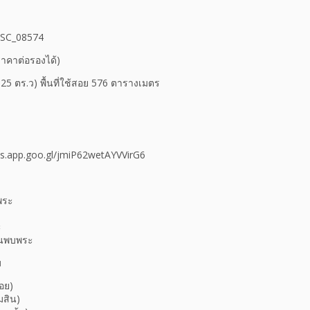
 PSC_08574
าคาต่อรองได้)
่ / 25 ตร.ว) พื้นที่ใช้สอย 576 ตารางเมตร
maps.app.goo.gl/jmiP62wetAYVVirG6
พระ
ะ
านพบพระ
ม
อย)
มสิน)