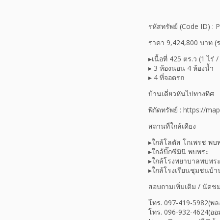
รหัสทรัพย์ (Code ID) :
ราคา 9,424,800 บาท (ร
▸เนื้อที่ 425 ตร.ว (1 ไร
▸ 3 ห้องนอน 4 ห้องน้ำ
▸ 4 ที่จอดรถ
บ้านเดี่ยวหันไปทางทิศ
พิกัดทรัพย์ : https://
สถานที่ใกล้เคียง
▸ใกล้โลตัส โกเพรช พบ
▸ใกล้บิ๊กซีมินิ พบพระ
▸ใกล้โรงพยาบาลพบพร
▸ใกล้โรงเรียนชุมชนบ้
สอบถามเพิ่มเติม / นัดช
โทร. 097-419-5982(พล
โทร. 096-932-4624(ออ