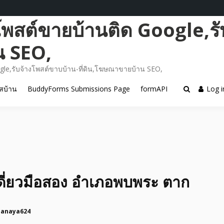
โพสต์ขายบ้านติด Google,รั
น SEO,
gle,รับจ้างโพสต์ขาบบ้าน-ที่ดิน,โฆษณาขายบ้าน SEO,
สบ้าน
BuddyForms Submissions Page
formAPI
Log i
ดี่ยวมือสอง อำเภอพบพระ ตาก
panaya624