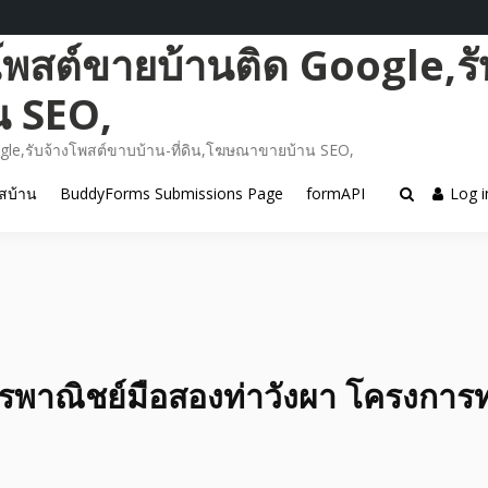
โพสต์ขายบ้านติด Google,รั
น SEO,
gle,รับจ้างโพสต์ขาบบ้าน-ที่ดิน,โฆษณาขายบ้าน SEO,
สบ้าน
BuddyForms Submissions Page
formAPI
Log i
พาณิชย์มือสองท่าวังผา โครงการท