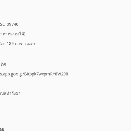
 PSC_09740
าคาต่อรองได้)
่ใช้สอย 189 ตารางเมตร
ทิศ
/maps.app.goo.gl/BKppk7wxpmRY8W298
บลท่าวังผา
ม
อย)