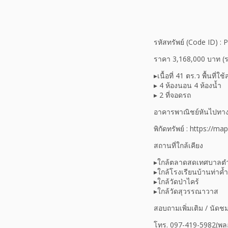
รหัสทรัพย์ (Code ID) :
ราคา 3,168,000 บาท (ร
▸เนื้อที่ 41 ตร.ว พื้นที
▸ 4 ห้องนอน 4 ห้องน้ำ
▸ 2 ที่จอดรถ
อาคารพาณิชย์หันไปทาง
พิกัดทรัพย์ : https:/
สถานที่ใกล้เคียง
▸ใกล้ตลาดสดเทศบาลตำ
▸ใกล้โรงเรียนบ้านท่าค้ำ
▸ใกล้วัดป่าไคร้
▸ใกล้วัดสุวรรณาวาส
สอบถามเพิ่มเติม / นัดช
โทร. 097-419-5982(พล