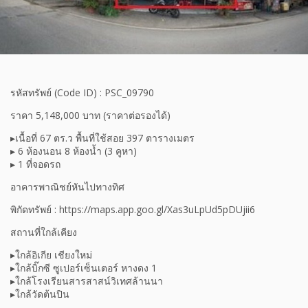
รหัสทรัพย์ (Code ID) : PSC_09790
ราคา 5,148,000 บาท (ราคาต่อรองได้)
▸เนื้อที่ 67 ตร.ว พื้นที่ใช้สอย 397 ตารางเมตร
▸ 6 ห้องนอน 8 ห้องน้ำ (3 คูหา)
▸ 1 ที่จอดรถ
อาคารพาณิชย์หันไปทางทิศ
พิกัดทรัพย์ : https://maps.app.goo.gl/Xas3uLpUd5pDUjii6
สถานที่ใกล้เคียง
▸ใกล้อิเกีย เชียงใหม่
▸ใกล้บิ๊กซี ซูเปอร์เซ็นเตอร์ หางดง 1
▸ใกล้โรงเรียนสารสาสน์วิเทศล้านนา
▸ใกล้วัดต้นปิน