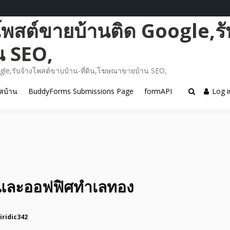
โพสต์ขายบ้านติด Google,รั
น SEO,
gle,รับจ้างโพสต์ขาบบ้าน-ที่ดิน,โฆษณาขายบ้าน SEO,
สบ้าน
BuddyForms Submissions Page
formAPI
Log i
และออฟฟิศทำเลทอง
iridic342