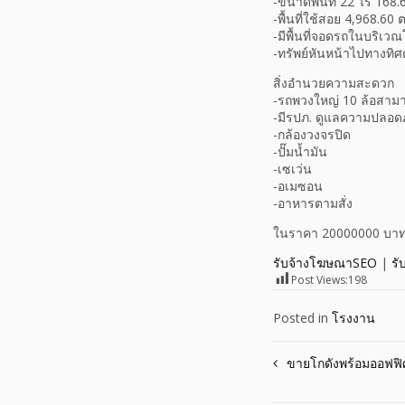
-ขนาดพื้นที่ 22 ไร่ 168.
-พื้นที่ใช้สอย 4,968.60 
-มีพื้นที่จอดรถในบริเวณ
-ทรัพย์หันหน้าไปทางทิ
สิ่งอำนวยความสะดวก
-รถพวงใหญ่ 10 ล้อสามาร
-มีรปภ. ดูแลความปลอดภั
-กล้องวงจรปิด
-ปั๊มน้ำมัน
-เซเว่น
-อเมซอน
-อาหารตามสั่ง
ในราคา 20000000 บา
รับจ้างโฆษณาSEO
|
รั
Post Views:
198
Posted in
โรงงาน
Post
ขายโกดังพร้อมออฟฟิ
navigation