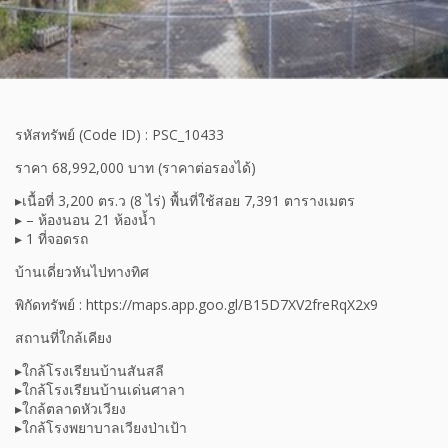
รหัสทรัพย์ (Code ID) : PSC_10433
ราคา 68,992,000 บาท (ราคาต่อรองได้)
▸เนื้อที่ 3,200 ตร.ว (8 ไร่) พื้นที่ใช้สอย 7,391 ตารางเมตร
▸ – ห้องนอน 21 ห้องน้ำ
▸ 1 ที่จอดรถ
บ้านเดี่ยวหันไปทางทิศ
พิกัดทรัพย์ : https://maps.app.goo.gl/B15D7XV2freRqX2x9
สถานที่ใกล้เคียง
▸ใกล้โรงเรียนบ้านสันสลี
▸ใกล้โรงเรียนบ้านเด่นศาลา
▸ใกล้ตลาดหัวเวียง
▸ใกล้โรงพยาบาลเวียงป่าเป้า